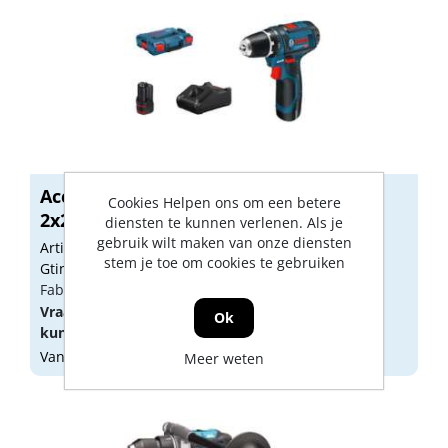
Accu schroevendraaier GSR12V-15
Cookies Helpen ons om een betere
2x2.0ah
diensten te kunnen verlenen. Als je
gebruik wilt maken van onze diensten
Artikelnummer: 1710937
stem je toe om cookies te gebruiken
Gtin: 3165140727495
Fabrikant artikel nummer: 0601868109
Vraag een
account
aan of
log in
om prijzen te
Ok
kunnen zien.
Vandaag besteld, morgen geleverd
Meer weten