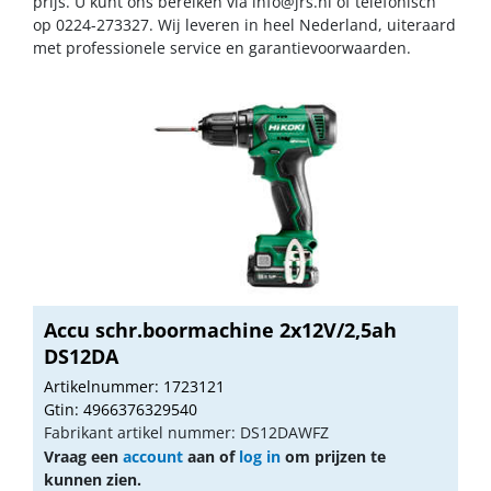
prijs. U kunt ons bereiken via
info@jrs.nl
of telefonisch
op 0224-273327. Wij leveren in heel Nederland, uiteraard
met professionele service en garantievoorwaarden.
Accu schr.boormachine 2x12V/2,5ah
DS12DA
Artikelnummer: 1723121
Gtin: 4966376329540
Fabrikant artikel nummer: DS12DAWFZ
Vraag een
account
aan of
log in
om prijzen te
kunnen zien.