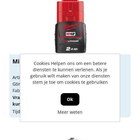
Milwaukee accu 12v 2.0ah m12b2
Cookies Helpen ons om een betere
diensten te kunnen verlenen. Als je
gebruik wilt maken van onze diensten
Artikelnummer: 1707119
stem je toe om cookies te gebruiken
Gtin: 4002395377251
Fabrikant artikel nummer: 4932430064
Vraag een
account
aan of
log in
om prijzen te
Ok
kunnen zien.
Tijdelijk niet op voorraad
Meer weten