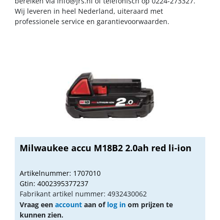
bereiken via
info@jrs.nl
of telefonisch op 0224-273327.
Wij leveren in heel Nederland, uiteraard met
professionele service en garantievoorwaarden.
Milwaukee accu M18B2 2.0ah red li-ion
Artikelnummer: 1707010
Gtin: 4002395377237
Fabrikant artikel nummer: 4932430062
Vraag een
account
aan of
log in
om prijzen te
kunnen zien.