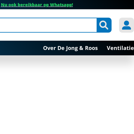
✔
Nu ook bereikbaar op Whatsapp!
Over De Jong & Roos
Ventilatie