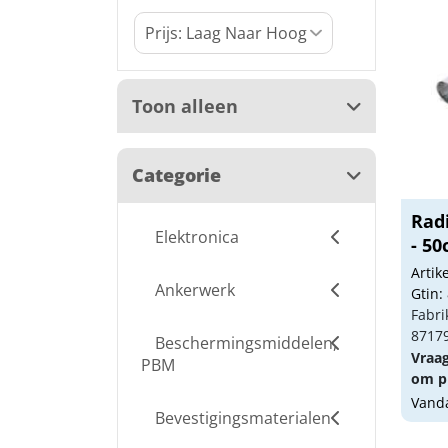
Toon alleen
Categorie
Rad
Elektronica
- 5
Arti
Ankerwerk
Gtin:
Fabri
8717
Beschermingsmiddelen,
Vraa
PBM
om pr
Vanda
Bevestigingsmaterialen