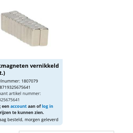
kmagneten vernikkeld
t.)
kelnummer: 1807079
 8719325675641
kant artikel nummer:
325675641
g een
account
aan of
log in
ijzen te kunnen zien.
ag besteld, morgen geleverd