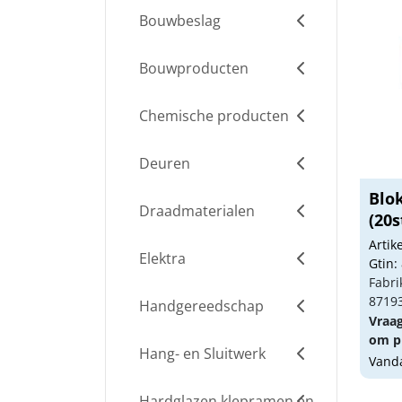
Bouwbeslag
Bouwproducten
Chemische producten
Deuren
Blo
Draadmaterialen
(20s
Arti
Elektra
Gtin:
Fabri
8719
Handgereedschap
Vraa
om pr
Hang- en Sluitwerk
Vanda
Hardglazen klepramen en