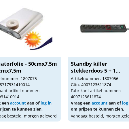
iatorfolie - 50cmx7,5m
Standby killer
0cmx7,5m
stekkerdoos 5 + 1
ingange...
kelnummer: 1807075
Artikelnummer: 1807056
 8717931410014
Gtin: 4007123611874
kant artikel nummer:
Fabrikant artikel nummer:
931410014
4007123611874
g een
account
aan of
log in
Vraag een
account
aan of
log
ijzen te kunnen zien.
om prijzen te kunnen zien.
ag besteld, morgen geleverd
Vandaag besteld, morgen gel