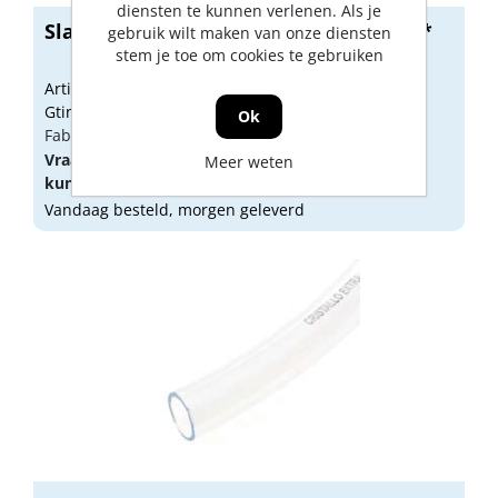
diensten te kunnen verlenen. Als je
Slang transparant 22x28mm 50m(850)*
gebruik wilt maken van onze diensten
stem je toe om cookies te gebruiken
Artikelnummer: 1761353
Gtin: 4030477016712
Ok
Fabrikant artikel nummer: 4041 022028
Vraag een
account
aan of
log in
om prijzen te
Meer weten
kunnen zien.
Vandaag besteld, morgen geleverd