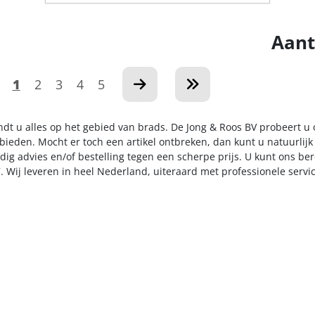
Aant
1
2
3
4
5
indt u alles op het gebied van brads. De Jong & Roos BV probeert u
 bieden. Mocht er toch een artikel ontbreken, dan kunt u natuurlij
dig advies en/of bestelling tegen een scherpe prijs. U kunt ons be
. Wij leveren in heel Nederland, uiteraard met professionele serv