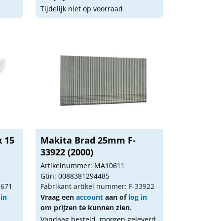
Tijdelijk niet op voorraad
x 15
Makita Brad 25mm F-
33922 (2000)
Artikelnummer: MA10611
Gtin: 0088381294485
0671
Fabrikant artikel nummer: F-33922
 in
Vraag een
account
aan of
log in
om prijzen te kunnen zien.
Vandaag besteld, morgen geleverd