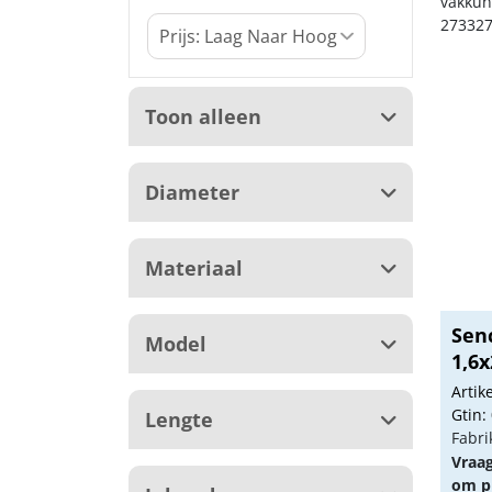
vakkun
273327
Toon alleen
Diameter
Materiaal
Sen
Model
1,6x
Arti
Gtin:
Lengte
Fabri
Vraa
om pr