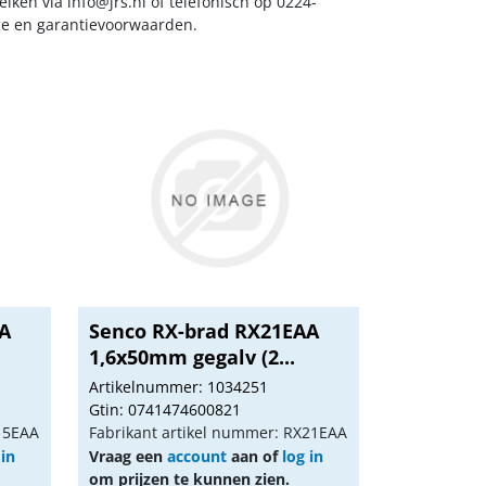
reiken via
info@jrs.nl
of telefonisch op 0224-
ice en garantievoorwaarden.
AA
Senco RX-brad RX21EAA
1,6x50mm gegalv (2...
Artikelnummer: 1034251
Gtin: 0741474600821
X15EAA
Fabrikant artikel nummer: RX21EAA
 in
Vraag een
account
aan of
log in
om prijzen te kunnen zien.