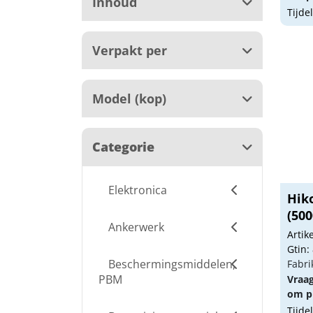
Inhoud
Tijde
Verpakt per
Model (kop)
Categorie
Elektronica
Hiko
(500
Ankerwerk
Arti
Gtin:
Beschermingsmiddelen,
Fabri
PBM
Vraa
om pr
Tijde