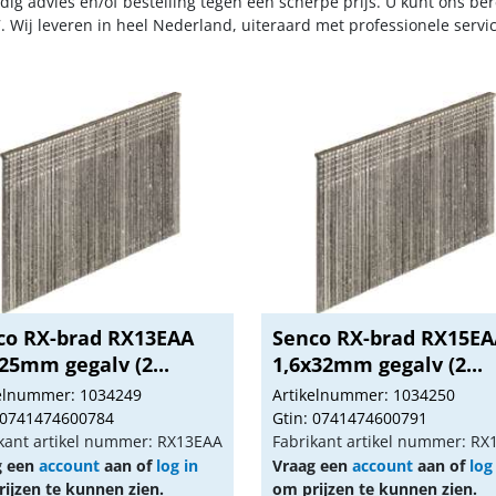
dig advies en/of bestelling tegen een scherpe prijs. U kunt ons be
. Wij leveren in heel Nederland, uiteraard met professionele serv
co RX-brad RX13EAA
Senco RX-brad RX15E
25mm gegalv (2...
1,6x32mm gegalv (2...
kelnummer: 1034249
Artikelnummer: 1034250
 0741474600784
Gtin: 0741474600791
kant artikel nummer: RX13EAA
Fabrikant artikel nummer: R
g een
account
aan of
log in
Vraag een
account
aan of
log
ijzen te kunnen zien.
om prijzen te kunnen zien.