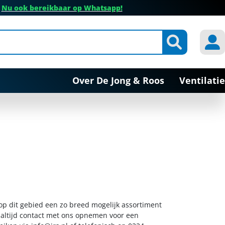
✔
Nu ook bereikbaar op Whatsapp!
Over De Jong & Roos
Ventilatie
 op dit gebied een zo breed mogelijk assortiment
k altijd contact met ons opnemen voor een