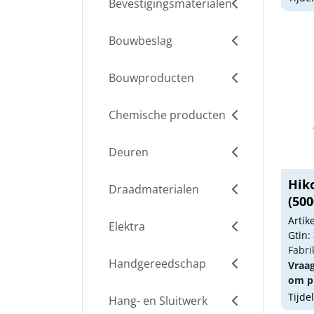
Bevestigingsmaterialen
Bouwbeslag
Bouwproducten
Chemische producten
Deuren
Hiko
Draadmaterialen
(500
Arti
Elektra
Gtin:
Fabri
Handgereedschap
Vraa
om pr
Tijde
Hang- en Sluitwerk