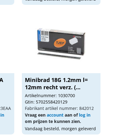
AA
Minibrad 18G 1.2mm l=
12mm recht verz. (...
Artikelnummer: 1030700
Gtin: 5702558420129
X23EAA
Fabrikant artikel nummer: 842012
 in
Vraag een
account
aan of
log in
om prijzen te kunnen zien.
Vandaag besteld, morgen geleverd