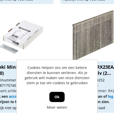
ki Mini-brads 1,2 x 20
Senco RX-brad RX23E
Cookies Helpen ons om een betere
0)
1,6x55mm gegalv (2...
diensten te kunnen verlenen. Als je
gebruik wilt maken van onze diensten
kelnummer: 1713052
Artikelnummer: 1034252
stem je toe om cookies te gebruiken
 8717574050110
Gtin: 8715274021164
kant artikel nummer: 750672
Fabrikant artikel nummer: R
g een
account
aan of
log in
Vraag een
account
aan of
log
Ok
ijzen te kunnen zien.
om prijzen te kunnen zien.
Meer weten
lijk niet op voorraad
Tijdelijk niet op voorraad