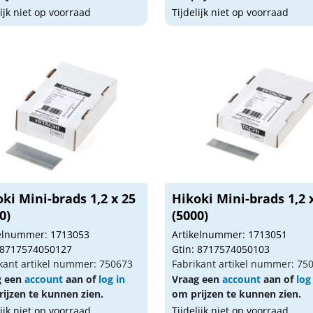
lijk niet op voorraad
Tijdelijk niet op voorraad
ki Mini-brads 1,2 x 25
Hikoki Mini-brads 1,2 
0)
(5000)
kelnummer: 1713053
Artikelnummer: 1713051
 8717574050127
Gtin: 8717574050103
kant artikel nummer: 750673
Fabrikant artikel nummer: 75
g een
account
aan of
log in
Vraag een
account
aan of
log
ijzen te kunnen zien.
om prijzen te kunnen zien.
lijk niet op voorraad
Tijdelijk niet op voorraad