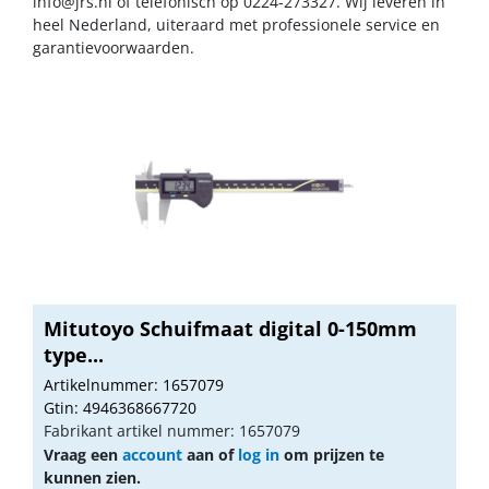
info@jrs.nl
of telefonisch op 0224-273327. Wij leveren in
heel Nederland, uiteraard met professionele service en
garantievoorwaarden.
Mitutoyo Schuifmaat digital 0-150mm
type...
Artikelnummer: 1657079
Gtin: 4946368667720
Fabrikant artikel nummer: 1657079
Vraag een
account
aan of
log in
om prijzen te
kunnen zien.