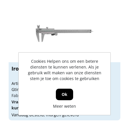
Cookies Helpen ons om een betere
diensten te kunnen verlenen. Als je
Ironside schuifmaat 150mm
gebruik wilt maken van onze diensten
stem je toe om cookies te gebruiken
Artikelnummer: 1875271
Gtin: 3394661511386
Ok
Fabrikant artikel nummer: 151138
Vraag een
account
aan of
log in
om prijzen te
Meer weten
kunnen zien.
Vandaag besteld, morgen geleverd