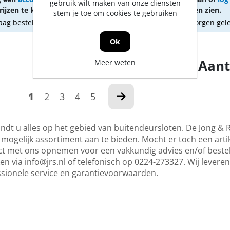
gebruik wilt maken van onze diensten
ijzen te kunnen zien.
om prijzen te kunnen zien.
stem je toe om cookies te gebruiken
ag besteld, morgen geleverd
Vandaag besteld, morgen gel
Ok
Aant
Meer weten
1
2
3
4
5
indt u alles op het gebied van buitendeursloten. De Jong & 
mogelijk assortiment aan te bieden. Mocht er toch een artike
t met ons opnemen voor een vakkundig advies en/of bestell
ken via
info@jrs.nl
of telefonisch op 0224-273327. Wij leveren
ssionele service en garantievoorwaarden.