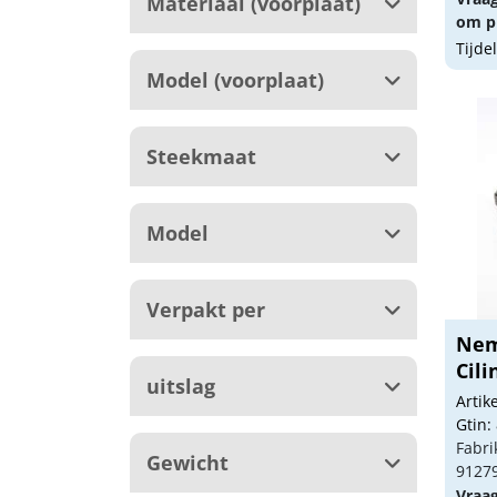
Materiaal (voorplaat)
om pr
Tijde
Model (voorplaat)
Steekmaat
Model
Verpakt per
Nem
Cili
uitslag
Arti
Gtin:
Fabri
Gewicht
9127
Vraa