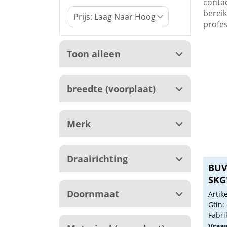
contac
berei
profe
Toon alleen
breedte (voorplaat)
Merk
Draairichting
BUVA
SKG
Doornmaat
Arti
Gtin:
Fabri
Vraa