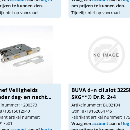
ijzen te kunnen zien.
om prijzen te kunnen zien.
lijk niet op voorraad
Tijdelijk niet op voorraad
ef Veiligheids
BUVA d+n cil.slot 3225
nder dag- en nacht...
SKG**® Dr.R. 2+4
kelnummer: 1200373
Artikelnummer: BU02104
 8713515012940
Gtin: 8719162064745
kant artikel nummer:
Fabrikant artikel nummer: 17
917501
Vraag een
account
aan of
log
g een
account
aan of
log in
om prijzen te kunnen zien.