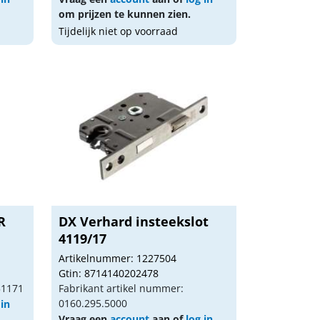
om prijzen te kunnen zien.
Tijdelijk niet op voorraad
R
DX Verhard insteekslot
4119/17
Artikelnummer: 1227504
Gtin: 8714140202478
51171
Fabrikant artikel nummer:
0160.295.5000
 in
Vraag een
account
aan of
log in