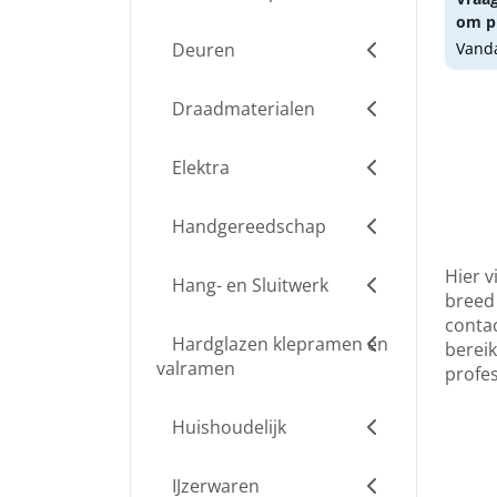
om pr
Deuren
Vanda
Draadmaterialen
Elektra
Handgereedschap
Hier v
Hang- en Sluitwerk
breed 
contac
Hardglazen klepramen en
berei
valramen
profe
Huishoudelijk
IJzerwaren