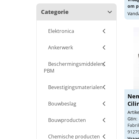
om pr
Categorie
Vanda
Elektronica
Ankerwerk
Beschermingsmiddelen,
PBM
Bevestigingsmaterialen
Nem
Cili
Bouwbeslag
Arti
Gtin:
Bouwproducten
Fabri
9127
Chemische producten
Vraa