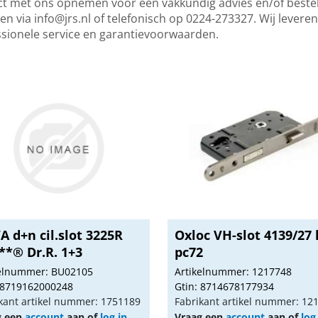
t met ons opnemen voor een vakkundig advies en/of bestell
ken via
info@jrs.nl
of telefonisch op 0224-273327. Wij leveren
ssionele service en garantievoorwaarden.
 d+n cil.slot 3225R
Oxloc VH-slot 4139/27 
**® Dr.R. 1+3
pc72
kelnummer: BU02105
Artikelnummer: 1217748
 8719162000248
Gtin: 8714678177934
kant artikel nummer: 1751189
Fabrikant artikel nummer: 12
g een
account
aan of
log in
Vraag een
account
aan of
log