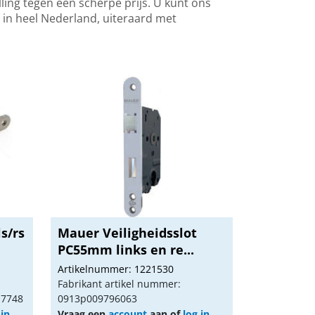
ing tegen een scherpe prijs. U kunt ons
 in heel Nederland, uiteraard met
ls/rs
Mauer Veiligheidsslot
PC55mm links en re...
Artikelnummer: 1221530
Fabrikant artikel nummer:
17748
0913p009796063
 in
Vraag een
account
aan of
log in