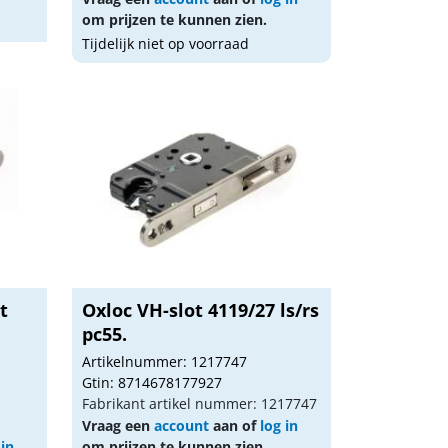
om prijzen te kunnen zien.
Tijdelijk niet op voorraad
t
Oxloc VH-slot 4119/27 ls/rs
pc55.
Artikelnummer: 1217747
Gtin: 8714678177927
Fabrikant artikel nummer: 1217747
Vraag een
account
aan of
log in
 in
om prijzen te kunnen zien.