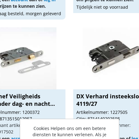
ijzen te kunnen zien.
Tijdelijk niet op voorraad
ag besteld, morgen geleverd
ef Veiligheids
DX Verhard insteekslo
nder dag- en nacht...
4119/27
kelnummer: 1200372
Artikelnummer: 1227505
 8713515012957
Gtin: 8714140202508
kant artikel nummer:
Fabrikant artikel nummer:
Cookies Helpen ons om een betere
917502
0160.295.5050
diensten te kunnen verlenen. Als je
g een
account
aan of
log in
Vraag een
account
aan of
log