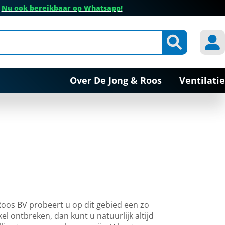
✔
Nu ook bereikbaar op Whatsapp!
Over De Jong & Roos
Ventilatie
Roos BV probeert u op dit gebied een zo
l ontbreken, dan kunt u natuurlijk altijd