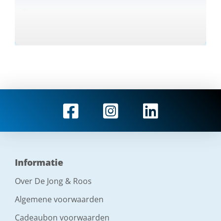
Toepassing
Hout
Materiaal
HCS
Toepassing voor
Hout , Kunststof , Gipsplaat
Verpakt per
1
Informatie
Over De Jong & Roos
aantal (tanden TPI)
Algemene voorwaarden
18 st
Cadeaubon voorwaarden