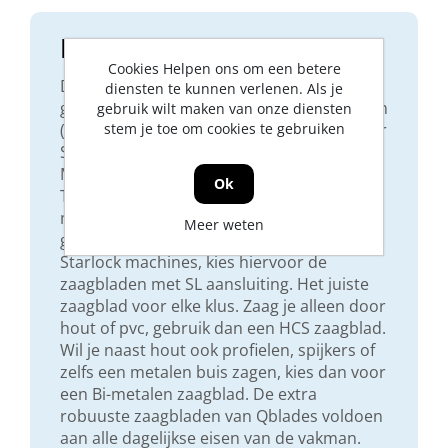
Product beschrijving
Cookies Helpen ons om een betere
Dit zaagblad met aansluitingstype UN is
diensten te kunnen verlenen. Als je
geschikt voor de volgende machines: Bosch
gebruik wilt maken van onze diensten
(zonder Starlock), Fein Multimaster (zonder
stem je toe om cookies te gebruiken
Starlock), Makita, Einhell, Würth,
Milwaukee, Metabo, Hikoki, AEG, Ferm, Skil,
Ok
Topcraft en andere gangbare Multitools
met een universele aansluiting, ookwel OIS
Meer weten
genoemd. Let op! Dit zaagblad past niet op
Starlock machines, kies hiervoor de
zaagbladen met SL aansluiting. Het juiste
zaagblad voor elke klus. Zaag je alleen door
hout of pvc, gebruik dan een HCS zaagblad.
Wil je naast hout ook profielen, spijkers of
zelfs een metalen buis zagen, kies dan voor
een Bi-metalen zaagblad. De extra
robuuste zaagbladen van Qblades voldoen
aan alle dagelijkse eisen van de vakman.