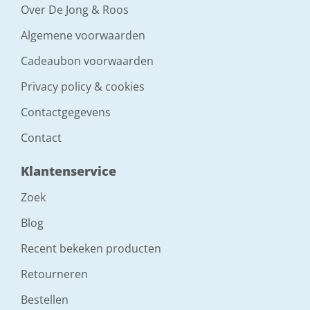
Over De Jong & Roos
Toepassing
Algemene voorwaarden
Voegen
Cadeaubon voorwaarden
Privacy policy & cookies
Overschilderbaar?
Contactgegevens
Ja
Contact
kleur (basis)
Klantenservice
Zwart
Zoek
Inhoud
Blog
290 ml
Recent bekeken producten
Retourneren
Type kit
Bestellen
Montagekit