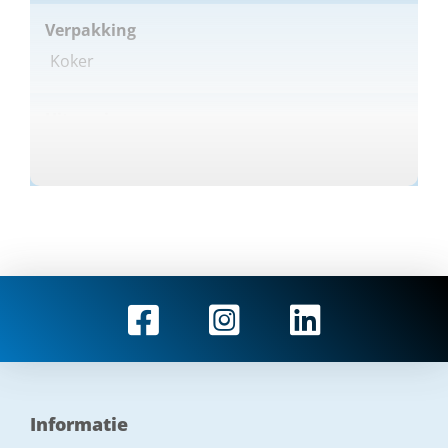
Verpakking
Koker
Uitvoering
Universeel , 'Onzichtbare' compacte
kalfplaatsing.
Type
Fix All
Merk
Soudal
Kleur
Informatie
Zwart