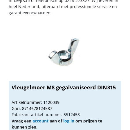
info@jrs.nl
of telefonisch op 0224-273327. Wij leveren in
heel Nederland, uiteraard met professionele service en
garantievoorwaarden.
Vleugelmoer M8 gegalvaniseerd DIN315
Artikelnummer: 1120039
Gtin: 8714678124587
Fabrikant artikel nummer: 5512458
Vraag een
account
aan of
log in
om prijzen te
kunnen zien.