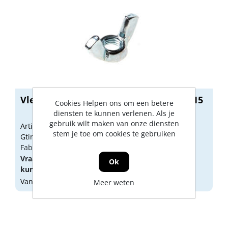
Vleugelmoer M6 gegalvaniseerd DIN315
Cookies Helpen ons om een betere
diensten te kunnen verlenen. Als je
gebruik wilt maken van onze diensten
Artikelnummer: 1120037
stem je toe om cookies te gebruiken
Gtin: 8714678124563
Fabrikant artikel nummer: 5512456
Vraag een
account
aan of
log in
om prijzen te
Ok
kunnen zien.
Vandaag besteld, morgen geleverd
Meer weten