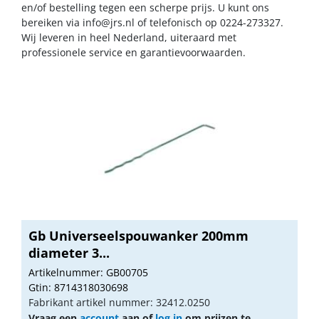
en/of bestelling tegen een scherpe prijs. U kunt ons
bereiken via
info@jrs.nl
of telefonisch op 0224-273327.
Wij leveren in heel Nederland, uiteraard met
professionele service en garantievoorwaarden.
Gb Universeelspouwanker 200mm
diameter 3...
Artikelnummer: GB00705
Gtin: 8714318030698
Fabrikant artikel nummer: 32412.0250
Vraag een
account
aan of
log in
om prijzen te