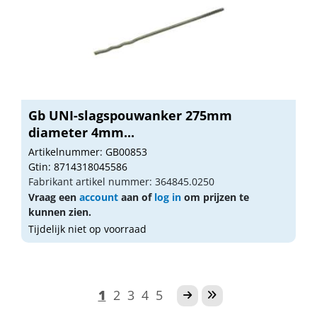
Gb UNI-slagspouwanker 275mm
diameter 4mm...
Artikelnummer: GB00853
Gtin: 8714318045586
Fabrikant artikel nummer: 364845.0250
Vraag een
account
aan of
log in
om prijzen te
kunnen zien.
Tijdelijk niet op voorraad
1
2
3
4
5