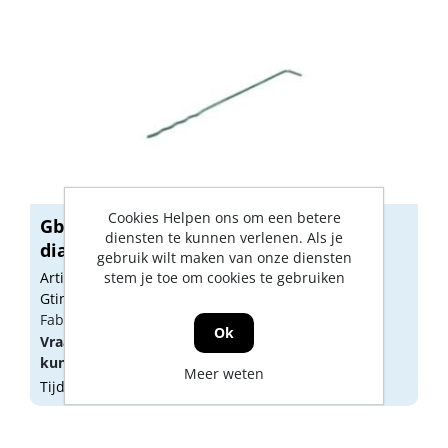
Cookies Helpen ons om een betere
Gb Universeelspouwanker 290mm
diensten te kunnen verlenen. Als je
diameter 3...
gebruik wilt maken van onze diensten
Artikelnummer: GB00708
stem je toe om cookies te gebruiken
Gtin: 8714318030759
Fabrikant artikel nummer: 32442.0250
Ok
Vraag een
account
aan of
log in
om prijzen te
kunnen zien.
Meer weten
Tijdelijk niet op voorraad