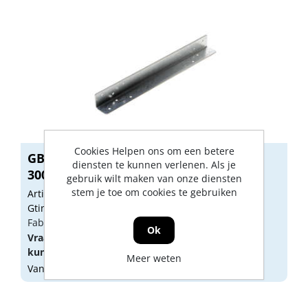
Cookies Helpen ons om een betere
GB Kruiskoppeling sendzimir verzinkt
diensten te kunnen verlenen. Als je
300...
gebruik wilt maken van onze diensten
stem je toe om cookies te gebruiken
Artikelnummer: 1155636
Gtin: 8714318041915
Fabrikant artikel nummer: 07936.0050
Ok
Vraag een
account
aan of
log in
om prijzen te
kunnen zien.
Meer weten
Vandaag besteld, morgen geleverd