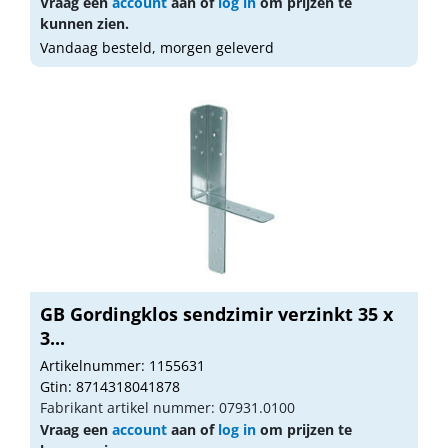
Vraag een
account
aan of
log in
om prijzen te
kunnen zien.
Vandaag besteld, morgen geleverd
GB Gordingklos sendzimir verzinkt 35 x
3...
Artikelnummer: 1155631
Gtin: 8714318041878
Fabrikant artikel nummer: 07931.0100
Vraag een
account
aan of
log in
om prijzen te