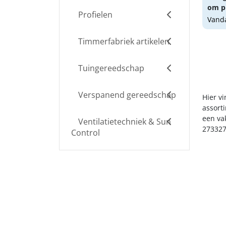
om pr
Profielen
Vanda
Timmerfabriek artikelen
Tuingereedschap
Verspanend gereedschap
Hier v
assort
een va
Ventilatietechniek & Sun
273327
Control