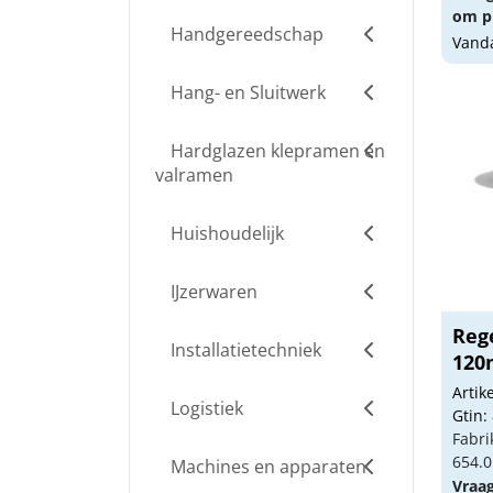
om pr
Handgereedschap
Vanda
Hang- en Sluitwerk
Hardglazen klepramen en
valramen
Huishoudelijk
IJzerwaren
Reg
Installatietechniek
12
Arti
Logistiek
Gtin:
Fabri
654.0
Machines en apparaten
Vraa