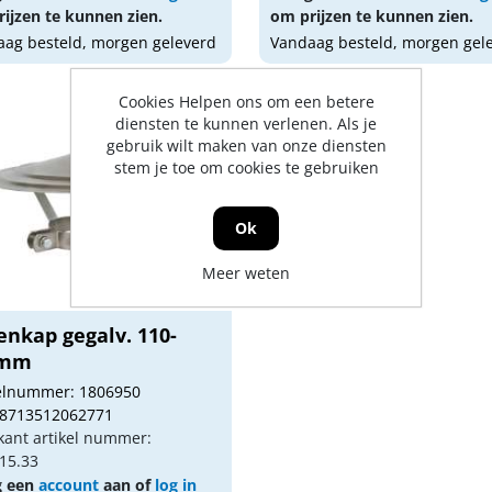
ijzen te kunnen zien.
om prijzen te kunnen zien.
ag besteld, morgen geleverd
Vandaag besteld, morgen gel
Cookies Helpen ons om een betere
diensten te kunnen verlenen. Als je
gebruik wilt maken van onze diensten
stem je toe om cookies te gebruiken
Ok
Meer weten
enkap gegalv. 110-
0mm
kelnummer: 1806950
 8713512062771
kant artikel nummer:
15.33
g een
account
aan of
log in