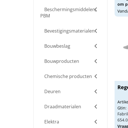
om pr
Beschermingsmiddelen,
Vanda
PBM
Bevestigingsmaterialen
Bouwbeslag
Bouwproducten
Chemische producten
Reg
Deuren
Arti
Draadmaterialen
Gtin:
Fabri
654.0
Elektra
Vraa