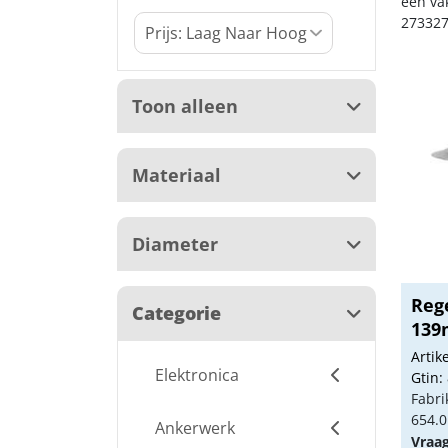
een va
273327
Toon alleen
Materiaal
Diameter
Reg
Categorie
13
Arti
Elektronica
Gtin:
Fabri
654.0
Ankerwerk
Vraa