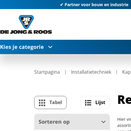
✔ Partner voor bouw en industrie
Kies je categorie
Startpagina
Installatietechniek
Kap
R
Tabel
Lijst
Hier v
Sorteren op
assort