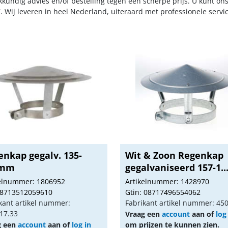
kkundig advies en/of bestelling tegen een scherpe prijs. U kunt on
. Wij leveren in heel Nederland, uiteraard met professionele serv
enkap gegalv. 135-
Wit & Zoon Regenkap
9mm
gegalvaniseerd 157-1..
kelnummer: 1806952
Artikelnummer: 1428970
 8713512059610
Gtin: 08717496554062
kant artikel nummer:
Fabrikant artikel nummer: 45
17.33
Vraag een
account
aan of
log
g een
account
aan of
log in
om prijzen te kunnen zien.