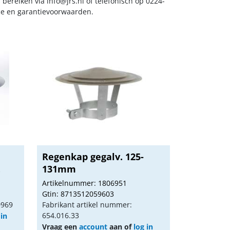
s bereiken via
info@jrs.nl
of telefonisch op 0224-
ice en garantievoorwaarden.
Regenkap gegalv. 125-
.
131mm
Artikelnummer: 1806951
Gtin: 8713512059603
0969
Fabrikant artikel nummer:
654.016.33
 in
Vraag een
account
aan of
log in