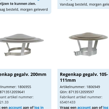
ijzen te kunnen zien.
Vandaag besteld, morgen gel
ag besteld, morgen geleverd
enkap gegalv. 200mm
Regenkap gegalv. 105-
111mm
kelnummer: 1806955
Artikelnummer: 1806949
 8713512059641
Gtin: 8713512059597
kant artikel nummer:
Fabrikant artikel nummer:
21.33
65401433
g een
account
aan of
log in
Vraag een
account
aan of
log