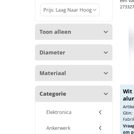
een va
273327
Toon alleen
Diameter
Materiaal
Wit
Categorie
alu
Arti
Elektronica
Gtin:
Fabri
Vraa
Ankerwerk
om pr