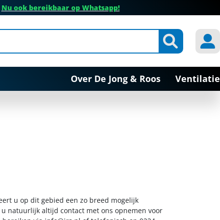
✔
Nu ook bereikbaar op Whatsapp!
Over De Jong & Roos
Ventilatie
eert u op dit gebied een zo breed mogelijk
 u natuurlijk altijd contact met ons opnemen voor