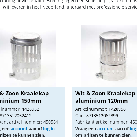
kkundig advies en/of bestelling tegen een scherpe prijs. U kunt on
. Wij leveren in heel Nederland, uiteraard met professionele serv
 & Zoon Kraaiekap
Wit & Zoon Kraaiekap
minium 150mm
aluminium 120mm
kelnummer: 1428952
Artikelnummer: 1428950
 8713512062412
Gtin: 8713512062399
kant artikel nummer: 450564
Fabrikant artikel nummer: 45
g een
account
aan of
log in
Vraag een
account
aan of
log
ijzen te kunnen zien.
om prijzen te kunnen zien.