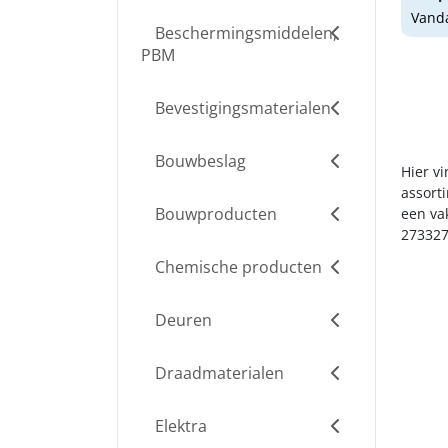
Vanda
Beschermingsmiddelen,
PBM
Bevestigingsmaterialen
Bouwbeslag
Hier v
assort
Bouwproducten
een va
273327
Chemische producten
Deuren
Draadmaterialen
Elektra