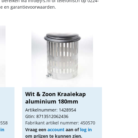
s bereiken via
info@jrs.nl
of telefonisch op 0224-
ice en garantievoorwaarden.
Wit & Zoon Kraaiekap
aluminium 180mm
Artikelnummer: 1428954
Gtin: 8713512062436
0558
Fabrikant artikel nummer: 450570
 in
Vraag een
account
aan of
log in
om prijzen te kunnen zien.