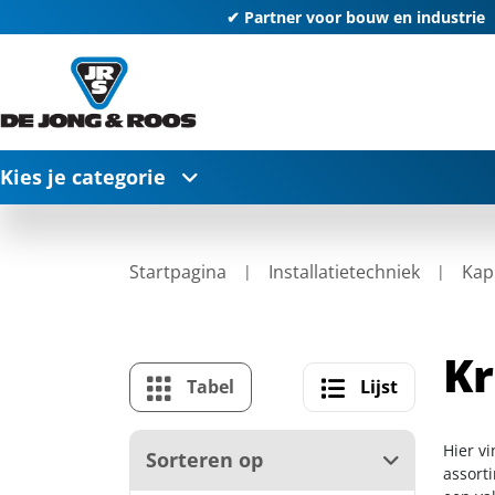
✔ Partner voor bouw en industrie
Kies je categorie
Startpagina
Installatietechniek
Kap
K
Tabel
Lijst
Hier v
Sorteren op
assort