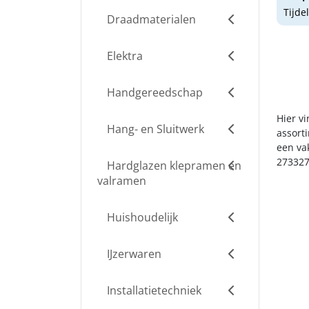
Tijde
Draadmaterialen
Elektra
Handgereedschap
Hier v
Hang- en Sluitwerk
assort
een va
273327
Hardglazen klepramen en
valramen
Huishoudelijk
IJzerwaren
Installatietechniek