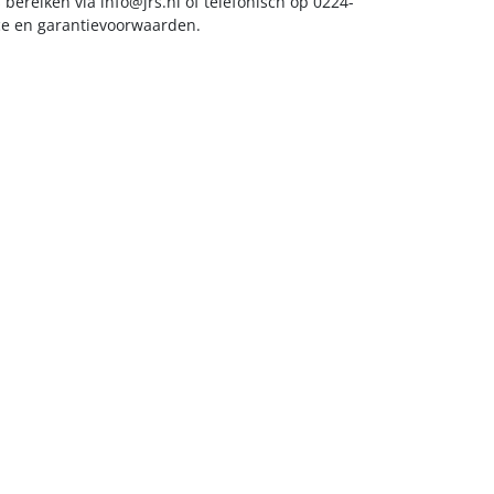
s bereiken via
info@jrs.nl
of telefonisch op 0224-
ice en garantievoorwaarden.