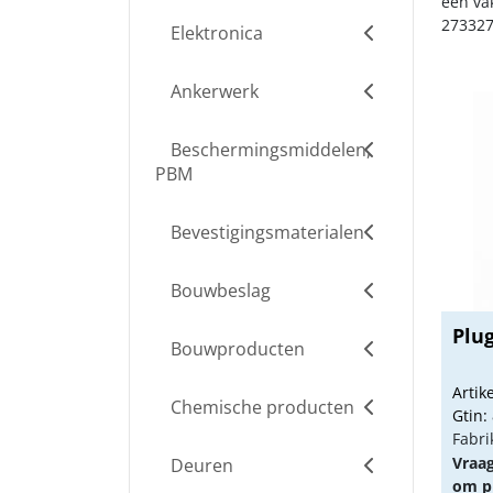
een va
273327
Elektronica
Ankerwerk
Beschermingsmiddelen,
PBM
Bevestigingsmaterialen
Bouwbeslag
Plug
Bouwproducten
Arti
Chemische producten
Gtin:
Fabri
Vraa
Deuren
om pr