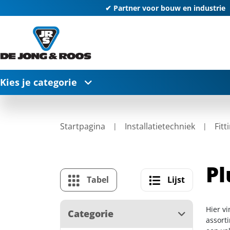
✔ Partner voor bouw en industrie
Kies je categorie
Startpagina
Installatietechniek
Fitt
Pl
Tabel
Lijst
Hier v
Categorie
assort