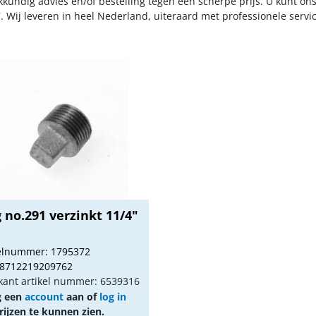
kkundig advies en/of bestelling tegen een scherpe prijs. U kunt on
. Wij leveren in heel Nederland, uiteraard met professionele serv
 no.291 verzinkt 11/4"
kelnummer: 1795372
 8712219209762
kant artikel nummer: 6539316
g een
account
aan of
log in
ijzen te kunnen zien.