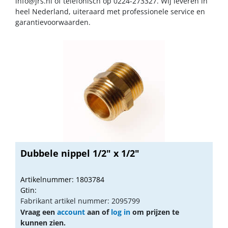
info@jrs.nl
of telefonisch op 0224-273327. Wij leveren in
heel Nederland, uiteraard met professionele service en
garantievoorwaarden.
Dubbele nippel 1/2" x 1/2"
Artikelnummer: 1803784
Gtin:
Fabrikant artikel nummer: 2095799
Vraag een
account
aan of
log in
om prijzen te
kunnen zien.