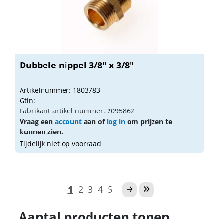
Dubbele nippel 3/8" x 3/8"
Artikelnummer: 1803783
Gtin:
Fabrikant artikel nummer: 2095862
Vraag een
account
aan of
log in
om prijzen te
kunnen zien.
Tijdelijk niet op voorraad
1
2
3
4
5
Aantal producten tonen