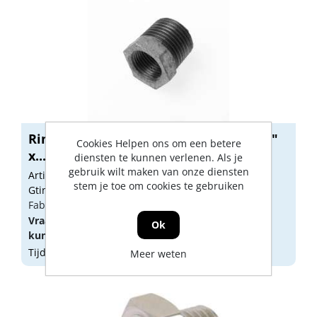
Ringnippel no.241 gegalvaniseerd 11/4"
Cookies Helpen ons om een betere
x...
diensten te kunnen verlenen. Als je
gebruik wilt maken van onze diensten
Artikelnummer: 1795279
stem je toe om cookies te gebruiken
Gtin: 8712219204910
Fabrikant artikel nummer: 1709013
Vraag een
account
aan of
log in
om prijzen te
Ok
kunnen zien.
Tijdelijk niet op voorraad
Meer weten