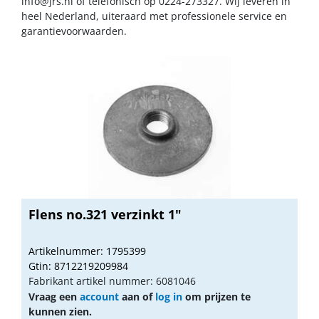
info@jrs.nl
of telefonisch op 0224-273327. Wij leveren in
heel Nederland, uiteraard met professionele service en
garantievoorwaarden.
Flens no.321 verzinkt 1"
Artikelnummer: 1795399
Gtin: 8712219209984
Fabrikant artikel nummer: 6081046
Vraag een
account
aan of
log in
om prijzen te
kunnen zien.