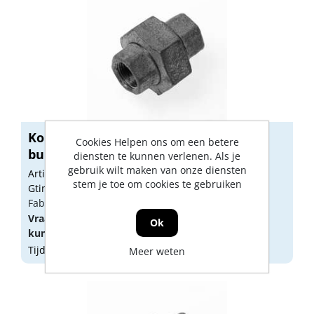
Koppeling no.341 binnendraads x
Cookies Helpen ons om een betere
buitendr...
diensten te kunnen verlenen. Als je
gebruik wilt maken van onze diensten
Artikelnummer: 1795421
stem je toe om cookies te gebruiken
Gtin: 8712219206310
Fabrikant artikel nummer: 6926935
Vraag een
account
aan of
log in
om prijzen te
Ok
kunnen zien.
Tijdelijk niet op voorraad
Meer weten