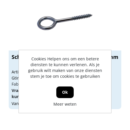
Schroefoog verzinkt HD 3.45 x 30 x 10mm
Cookies Helpen ons om een betere
diensten te kunnen verlenen. Als je
gebruik wilt maken van onze diensten
Artikelnummer: 1010140
stem je toe om cookies te gebruiken
Gtin: 8712547013987
Fabrikant artikel nummer: 1030101020
Vraag een
account
aan of
log in
om prijzen te
Ok
kunnen zien.
Vandaag besteld, morgen geleverd
Meer weten