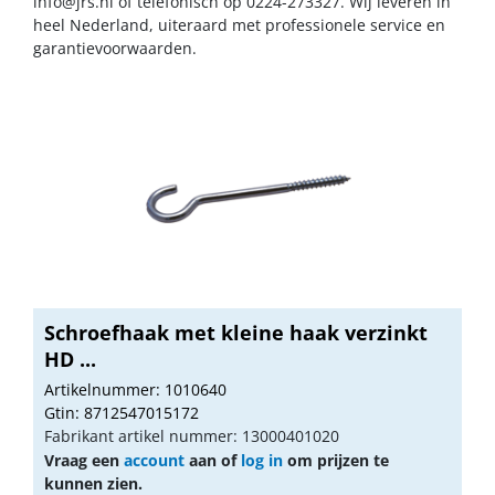
info@jrs.nl
of telefonisch op 0224-273327. Wij leveren in
heel Nederland, uiteraard met professionele service en
garantievoorwaarden.
Schroefhaak met kleine haak verzinkt
HD ...
Artikelnummer: 1010640
Gtin: 8712547015172
Fabrikant artikel nummer: 13000401020
Vraag een
account
aan of
log in
om prijzen te
kunnen zien.