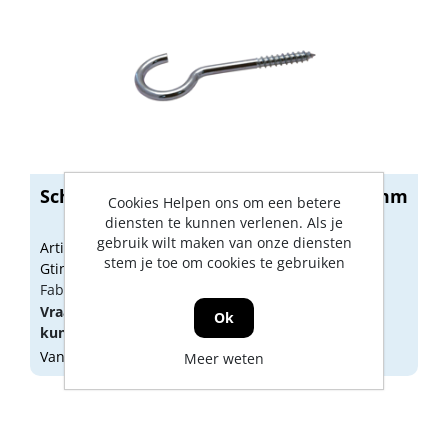
Schroefhaak verzinkt HD 3.45 x 30/50mm
Cookies Helpen ons om een betere
diensten te kunnen verlenen. Als je
gebruik wilt maken van onze diensten
Artikelnummer: 1010609
stem je toe om cookies te gebruiken
Gtin: 8712547015011
Fabrikant artikel nummer: 11350501020
Vraag een
account
aan of
log in
om prijzen te
Ok
kunnen zien.
Vandaag besteld, morgen geleverd
Meer weten