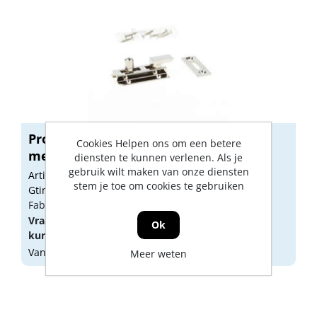
Profielschuif met bocht PSB 640B
Cookies Helpen ons om een betere
messing...
diensten te kunnen verlenen. Als je
gebruik wilt maken van onze diensten
Artikelnummer: 1240030
stem je toe om cookies te gebruiken
Gtin: 8714140023820
Fabrikant artikel nummer: 0412.340.2540
Vraag een
account
aan of
log in
om prijzen te
Ok
kunnen zien.
Vandaag besteld, morgen geleverd
Meer weten