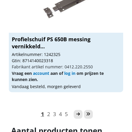
Profielschuif PS 650B messing
vernikkeld...
Artikelnummer: 1242325
Gtin: 8714140023318
Fabrikant artikel nummer: 0412.220.2550
Vraag een
account
aan of
log in
om prijzen te
kunnen zien.
Vandaag besteld, morgen geleverd
1
2
3
4
5
Aantal producten tonen