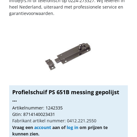
info@jrs.nl
of telefonisch op 0224-273327. Wij leveren in
heel Nederland, uiteraard met professionele service en
garantievoorwaarden.
Profielschuif PS 651B messing gepolijst
...
Artikelnummer: 1242335
Gtin: 8714140023431
Fabrikant artikel nummer: 0412.221.2550
Vraag een
account
aan of
log in
om prijzen te
kunnen zien.