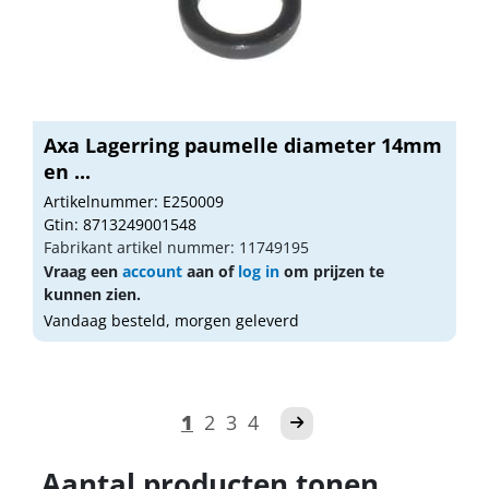
Axa Lagerring paumelle diameter 14mm
en ...
Artikelnummer: E250009
Gtin: 8713249001548
Fabrikant artikel nummer: 11749195
Vraag een
account
aan of
log in
om prijzen te
kunnen zien.
Vandaag besteld, morgen geleverd
1
2
3
4
Aantal producten tonen