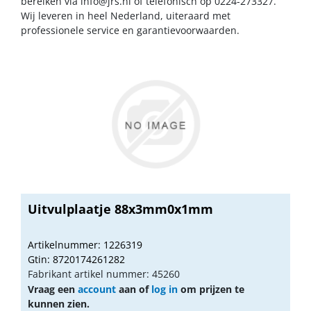
bereiken via
info@jrs.nl
of telefonisch op 0224-273327.
Wij leveren in heel Nederland, uiteraard met
professionele service en garantievoorwaarden.
Uitvulplaatje 88x3mm0x1mm
Artikelnummer: 1226319
Gtin: 8720174261282
Fabrikant artikel nummer: 45260
Vraag een
account
aan of
log in
om prijzen te
kunnen zien.