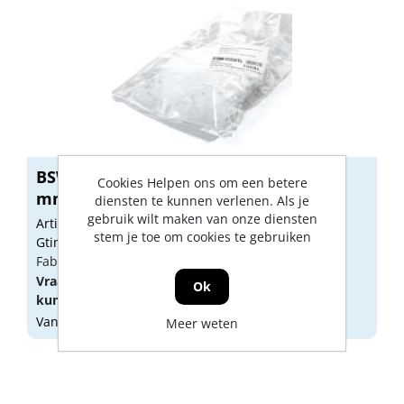
BSW vulplaatje scharnier 89x89mm 1
Cookies Helpen ons om een betere
mm-
diensten te kunnen verlenen. Als je
gebruik wilt maken van onze diensten
Artikelnummer: 1160081
stem je toe om cookies te gebruiken
Gtin: 4026999008250
Fabrikant artikel nummer: 900070890890000
Vraag een
account
aan of
log in
om prijzen te
Ok
kunnen zien.
Vandaag besteld, morgen geleverd
Meer weten