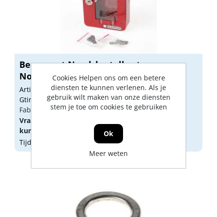
Beaumont Noodsleutelkast
Noodsleutelkast...
Cookies Helpen ons om een betere
diensten te kunnen verlenen. Als je
Artikelnummer: 1853178
gebruik wilt maken van onze diensten
Gtin: 8712907000886
stem je toe om cookies te gebruiken
Fabrikant artikel nummer: 07.29.001
Vraag een
account
aan of
log in
om prijzen te
kunnen zien.
Ok
Tijdelijk niet op voorraad
Meer weten