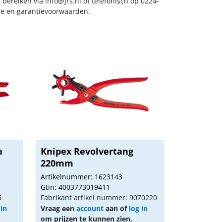
s bereiken via
info@jrs.nl
of telefonisch op 0224-
ice en garantievoorwaarden.
m
Knipex Revolvertang
220mm
Artikelnummer: 1623143
Gtin: 4003773019411
6
Fabrikant artikel nummer: 9070220
 in
Vraag een
account
aan of
log in
om prijzen te kunnen zien.