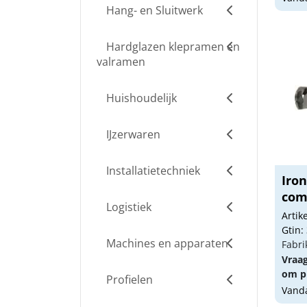
Hang- en Sluitwerk
Hardglazen klepramen en
valramen
Huishoudelijk
IJzerwaren
Installatietechniek
Iron
com
Logistiek
Arti
Gtin:
Machines en apparaten
Fabri
Vraa
om pr
Profielen
Vanda