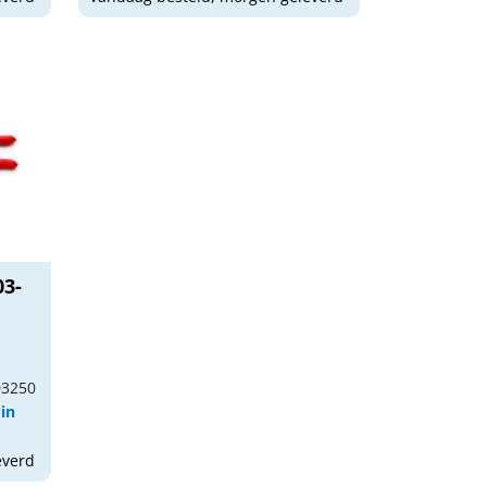
03-
03250
 in
everd