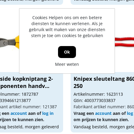
Cookies Helpen ons om een betere
diensten te kunnen verlenen. Als je
gebruik wilt maken van onze diensten
stem je toe om cookies te gebruiken
Ok
Meer weten
side kopkniptang 2-
Knipex sleuteltang 86
ponenten handv...
250
kelnummer: 1872787
Artikelnummer: 1623113
 3394661213877
Gtin: 4003773033837
kant artikel nummer: 121387
Fabrikant artikel nummer: 86
g een
account
aan of
log in
Vraag een
account
aan of
log
ijzen te kunnen zien.
om prijzen te kunnen zien.
ag besteld, morgen geleverd
Vandaag besteld, morgen gel