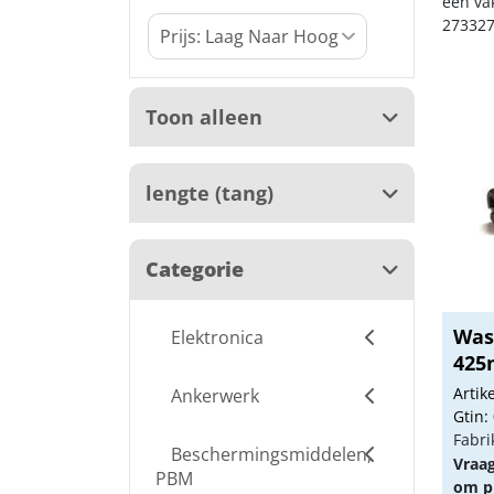
een va
273327
Toon alleen
lengte (tang)
Categorie
Was
Elektronica
42
Arti
Ankerwerk
Gtin:
Fabri
Beschermingsmiddelen,
Vraa
PBM
om pr