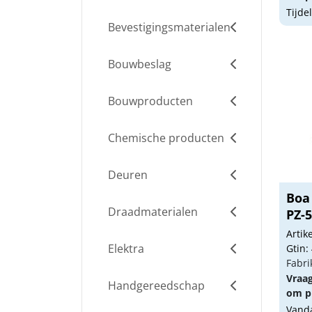
Tijde
Bevestigingsmaterialen
Bouwbeslag
Bouwproducten
Chemische producten
Deuren
Boa
Draadmaterialen
PZ-5
Arti
Elektra
Gtin:
Fabri
Vraa
Handgereedschap
om pr
Vanda