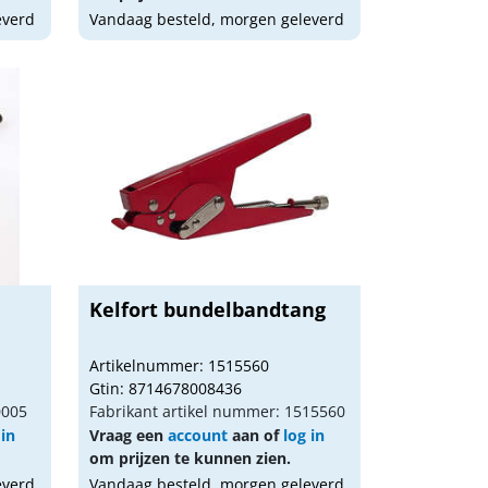
everd
Vandaag besteld, morgen geleverd
Kelfort bundelbandtang
Artikelnummer: 1515560
Gtin: 8714678008436
0005
Fabrikant artikel nummer: 1515560
 in
Vraag een
account
aan of
log in
om prijzen te kunnen zien.
everd
Vandaag besteld, morgen geleverd