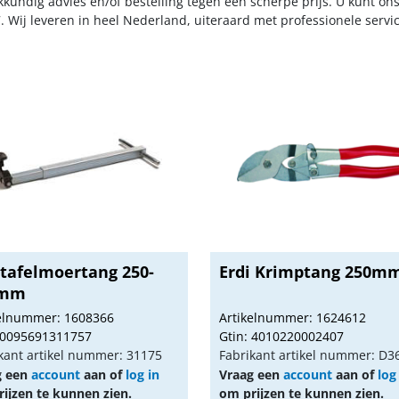
kkundig advies en/of bestelling tegen een scherpe prijs. U kunt on
. Wij leveren in heel Nederland, uiteraard met professionele serv
tafelmoertang 250-
Erdi Krimptang 250m
5mm
kelnummer: 1608366
Artikelnummer: 1624612
 0095691311757
Gtin: 4010220002407
kant artikel nummer: 31175
Fabrikant artikel nummer: D3
g een
account
aan of
log in
Vraag een
account
aan of
log
ijzen te kunnen zien.
om prijzen te kunnen zien.