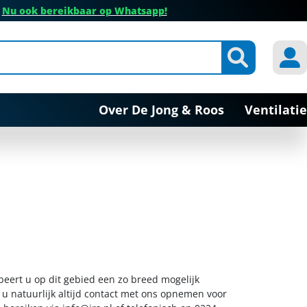
✔
Nu ook bereikbaar op Whatsapp!
Over De Jong & Roos
Ventilatie
beert u op dit gebied een zo breed mogelijk
 u natuurlijk altijd contact met ons opnemen voor