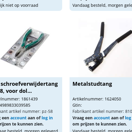
lijk niet op voorraad
Vandaag besteld, morgen gel
 schroefverwijdertang
Metalstudtang
8, voor dol...
kelnummer: 1861439
Artikelnummer: 1624050
 4989833039585
Gtin:
kant artikel nummer: pz-58
Fabrikant artikel nummer: 81
g een
account
aan of
log in
Vraag een
account
aan of
log
ijzen te kunnen zien.
om prijzen te kunnen zien.
ag besteld, morgen geleverd
Vandaag besteld, morgen gel