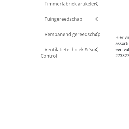
Timmerfabriek artikelen
Tuingereedschap
Verspanend gereedschap
Hier v
assort
Ventilatietechniek & Sun
een va
Control
273327