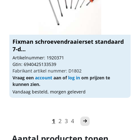
Fixman schroevendraaierset standaard
7-d...
Artikelnummer: 1920371
Gtin: 6940425133539
Fabrikant artikel nummer: D1802
Vraag een
account
aan of
log in
om prijzen te
kunnen zien.
Vandaag besteld, morgen geleverd
1
2
3
4
Aantal producten tonen