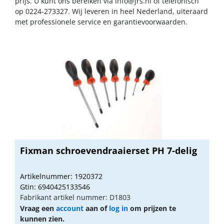
prijs. U kunt ons bereiken via
info@jrs.nl
of telefonisch
op 0224-273327. Wij leveren in heel Nederland, uiteraard
met professionele service en garantievoorwaarden.
Fixman schroevendraaierset PH 7-delig
Artikelnummer: 1920372
Gtin: 6940425133546
Fabrikant artikel nummer: D1803
Vraag een
account
aan of
log in
om prijzen te
kunnen zien.