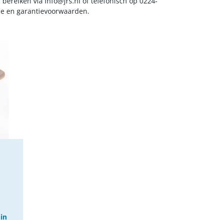
s bereiken via
info@jrs.nl
of telefonisch op 0224-
ice en garantievoorwaarden.
 in