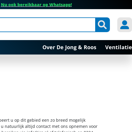
✔
Nu ook bereikbaar op Whatsapp!
Over De Jong & Roos
Ventilatie
obeert u op dit gebied een zo breed mogelijk
 u natuurlijk altijd contact met ons opnemen voor