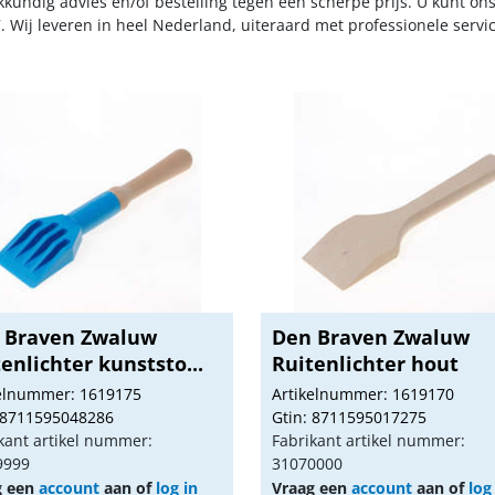
kkundig advies en/of bestelling tegen een scherpe prijs. U kunt on
. Wij leveren in heel Nederland, uiteraard met professionele serv
 Braven Zwaluw
Den Braven Zwaluw
enlichter kunststo...
Ruitenlichter hout
kelnummer: 1619175
Artikelnummer: 1619170
 8711595048286
Gtin: 8711595017275
kant artikel nummer:
Fabrikant artikel nummer:
9999
31070000
g een
account
aan of
log in
Vraag een
account
aan of
log