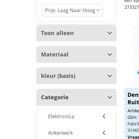
een va
273327
Toon alleen
Materiaal
kleur (basis)
Den
Categorie
Ruit
Arti
Elektronica
Gtin:
Fabri
3106
Ankerwerk
Vraa