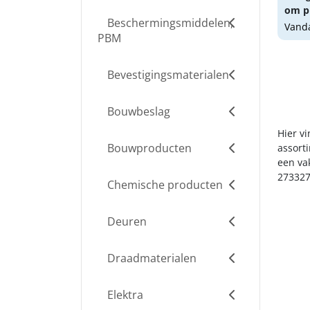
om pr
Beschermingsmiddelen,
Vanda
PBM
Bevestigingsmaterialen
Bouwbeslag
Hier vi
Bouwproducten
assort
een va
273327
Chemische producten
Deuren
Draadmaterialen
Elektra