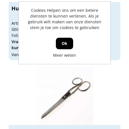
Huishoudschaar rvs 17.5cm 5639-07
Cookies Helpen ons om een betere
diensten te kunnen verlenen. Als je
gebruik wilt maken van onze diensten
Artikelnummer: 1848467
stem je toe om cookies te gebruiken
Gtin: 8716961005931
Fabrikant artikel nummer: 5639-07
Vraag een
account
aan of
log in
om prijzen te
Ok
kunnen zien.
Vandaag besteld, morgen geleverd
Meer weten