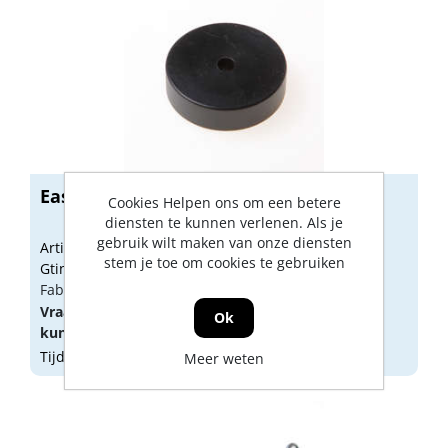
Easypointer wiel
Cookies Helpen ons om een betere
diensten te kunnen verlenen. Als je
gebruik wilt maken van onze diensten
Artikelnummer: 1647259
stem je toe om cookies te gebruiken
Gtin:
Fabrikant artikel nummer: 97772620001
Vraag een
account
aan of
log in
om prijzen te
Ok
kunnen zien.
Tijdelijk niet op voorraad
Meer weten