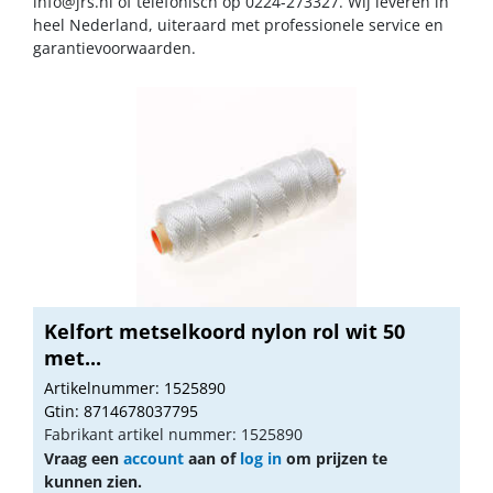
info@jrs.nl
of telefonisch op 0224-273327. Wij leveren in
heel Nederland, uiteraard met professionele service en
garantievoorwaarden.
Kelfort metselkoord nylon rol wit 50
met...
Artikelnummer: 1525890
Gtin: 8714678037795
Fabrikant artikel nummer: 1525890
Vraag een
account
aan of
log in
om prijzen te
kunnen zien.