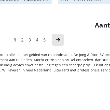
Aant
1
2
3
4
5
indt u alles op het gebied van rolbandmaten. De Jong & Roos BV pro
iment aan te bieden. Mocht er toch een artikel ontbreken, dan kunt
kkundig advies en/of bestelling tegen een scherpe prijs. U kunt on
. Wij leveren in heel Nederland, uiteraard met professionele serv