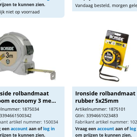
ijzen te kunnen zien.
Vandaag besteld, morgen gel
lijk niet op voorraad
nside rolbandmaat
Ironside rolbandmaat
oom economy 3 me...
rubber 5x25mm
kelnummer: 1875034
Artikelnummer: 1875101
 3394661500342
Gtin: 3394661023483
kant artikel nummer: 150034
Fabrikant artikel nummer: 10
g een
account
aan of
log in
Vraag een
account
aan of
log
ijzen te kunnen zien.
om prijzen te kunnen zien.