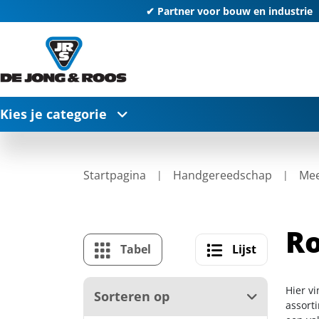
✔ Partner voor bouw en industrie
Kies je categorie
Startpagina
Handgereedschap
Mee
R
Tabel
Lijst
Hier v
Sorteren op
assort