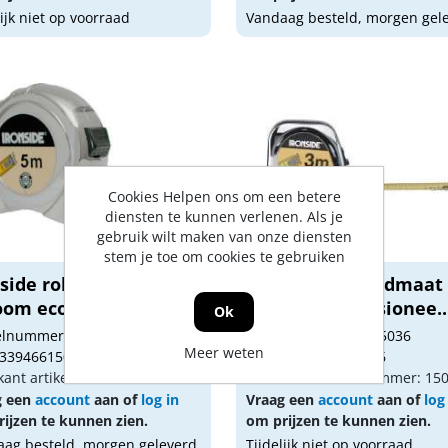
lijk niet op voorraad
Vandaag besteld, morgen gel
Cookies Helpen ons om een betere
diensten te kunnen verlenen. Als je
gebruik wilt maken van onze diensten
stem je toe om cookies te gebruiken
nside rolbandmaat
Ironside rolbandmaat
oom economy 5 me...
chroom professionee..
Ok
kelnummer: 1875035
Artikelnummer: 1875036
Meer weten
 3394661500359
Gtin: 3394661500366
kant artikel nummer: 150035
Fabrikant artikel nummer: 15
g een
account
aan of
log in
Vraag een
account
aan of
log
ijzen te kunnen zien.
om prijzen te kunnen zien.
ag besteld, morgen geleverd
Tijdelijk niet op voorraad