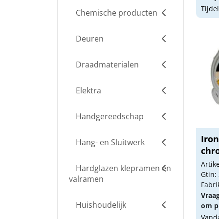
Tijde
Chemische producten
Deuren
Draadmaterialen
Elektra
Handgereedschap
Iro
Hang- en Sluitwerk
chr
Arti
Hardglazen klepramen en
Gtin:
valramen
Fabri
Vraa
Huishoudelijk
om pr
Vanda