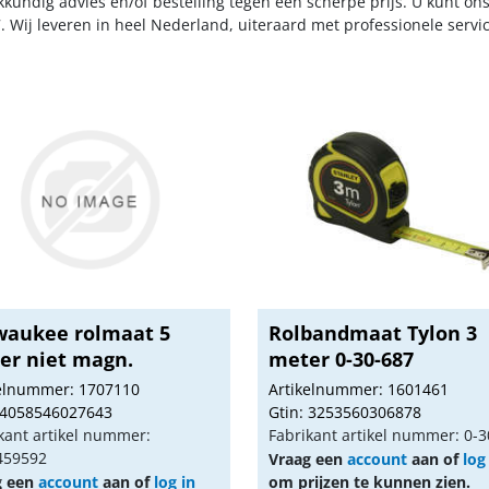
kkundig advies en/of bestelling tegen een scherpe prijs. U kunt on
. Wij leveren in heel Nederland, uiteraard met professionele serv
waukee rolmaat 5
Rolbandmaat Tylon 3
er niet magn.
meter 0-30-687
kelnummer: 1707110
Artikelnummer: 1601461
 4058546027643
Gtin: 3253560306878
kant artikel nummer:
Fabrikant artikel nummer: 0-
459592
Vraag een
account
aan of
log
g een
account
aan of
log in
om prijzen te kunnen zien.