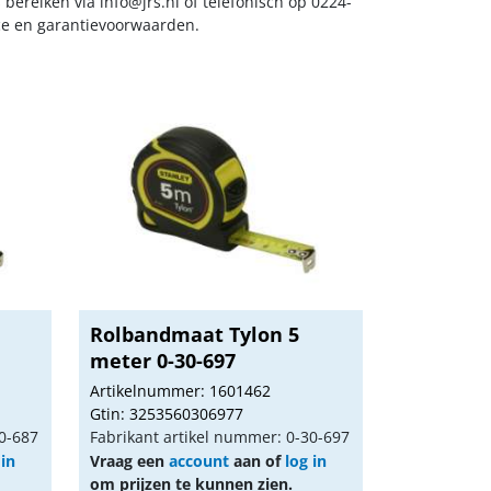
s bereiken via
info@jrs.nl
of telefonisch op 0224-
ice en garantievoorwaarden.
Rolbandmaat Tylon 5
meter 0-30-697
Artikelnummer: 1601462
Gtin: 3253560306977
30-687
Fabrikant artikel nummer: 0-30-697
 in
Vraag een
account
aan of
log in
om prijzen te kunnen zien.