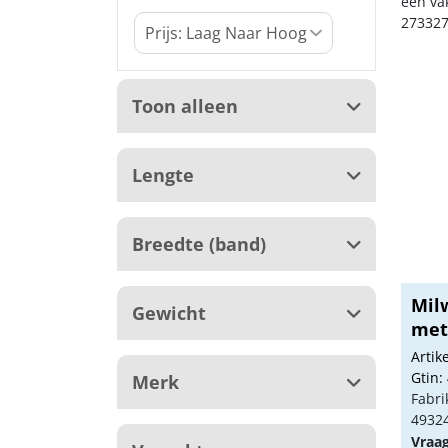
een va
273327
Toon alleen
Lengte
Breedte (band)
Mil
Gewicht
met
Arti
Gtin:
Merk
Fabri
4932
Vraa