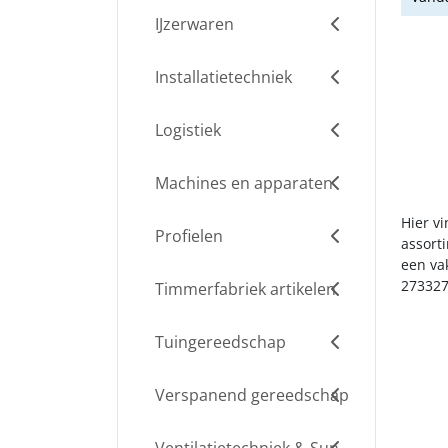
IJzerwaren
Installatietechniek
Logistiek
Machines en apparaten
Hier v
Profielen
assort
een va
273327
Timmerfabriek artikelen
Tuingereedschap
Verspanend gereedschap