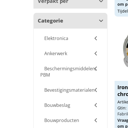
Verpakt per
om pr
Tijde
Categorie
Elektronica
Ankerwerk
Beschermingsmiddelen,
PBM
Iro
Bevestigingsmaterialen
chr
Arti
Bouwbeslag
Gtin:
Fabri
Bouwproducten
Vraa
om pr