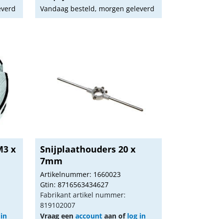
everd
Vandaag besteld, morgen geleverd
M3 x
Snijplaathouders 20 x
7mm
Artikelnummer: 1660023
Gtin: 8716563434627
Fabrikant artikel nummer:
819102007
 in
Vraag een
account
aan of
log in