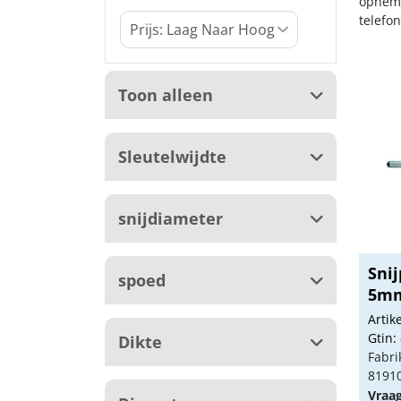
opneme
telefo
Toon alleen
Sleutelwijdte
snijdiameter
Snij
spoed
5m
Arti
Gtin:
Dikte
Fabri
8191
Vraa