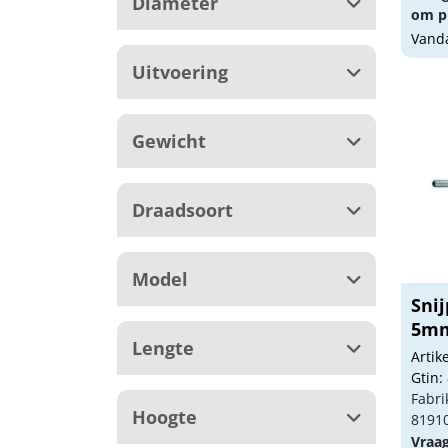
Diameter
om pr
Vanda
Uitvoering
Gewicht
Draadsoort
Model
Snij
5m
Lengte
Arti
Gtin:
Fabri
Hoogte
8191
Vraa