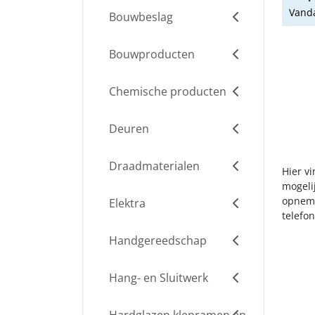
Vanda
Bouwbeslag
Bouwproducten
Chemische producten
Deuren
Draadmaterialen
Hier v
mogelij
opneme
Elektra
telefo
Handgereedschap
Hang- en Sluitwerk