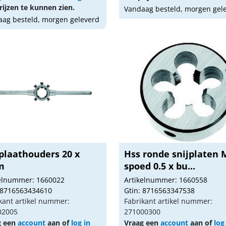
ijzen te kunnen zien.
Vandaag besteld, morgen gel
ag besteld, morgen geleverd
plaathouders 20 x
Hss ronde snijplaten 
m
spoed 0.5 x bu...
kelnummer: 1660022
Artikelnummer: 1660558
 8716563434610
Gtin: 8716563347538
kant artikel nummer:
Fabrikant artikel nummer:
02005
271000300
g een
account
aan of
log in
Vraag een
account
aan of
log