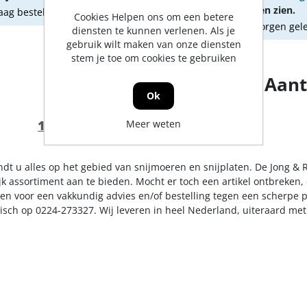
om prijzen te kunnen zien.
ag besteld, morgen geleverd
Cookies Helpen ons om een betere
Vandaag besteld, morgen gel
diensten te kunnen verlenen. Als je
gebruik wilt maken van onze diensten
stem je toe om cookies te gebruiken
Aant
Ok
1
2
3
4
5
Meer weten
indt u alles op het gebied van snijmoeren en snijplaten. De Jong &
k assortiment aan te bieden. Mocht er toch een artikel ontbreken, 
n voor een vakkundig advies en/of bestelling tegen een scherpe pr
nisch op 0224-273327. Wij leveren in heel Nederland, uiteraard me