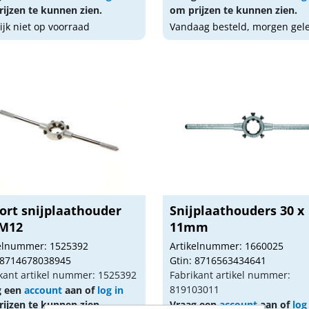
ijzen te kunnen zien.
om prijzen te kunnen zien.
lijk niet op voorraad
Vandaag besteld, morgen gel
ort snijplaathouder
Snijplaathouders 30 x
M12
11mm
kelnummer: 1525392
Artikelnummer: 1660025
 8714678038945
Gtin: 8716563434641
kant artikel nummer: 1525392
Fabrikant artikel nummer:
819103011
g een
account
aan of
log in
ijzen te kunnen zien.
Vraag een
account
aan of
log