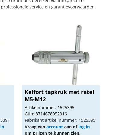
ijs. U kunt ons bereiken via
info@jrs.nl
of
t professionele service en garantievoorwaarden.
Kelfort tapkruk met ratel
M5-M12
Artikelnummer: 1525395
Gtin: 8714678052316
25391
Fabrikant artikel nummer: 1525395
 in
Vraag een
account
aan of
log in
om prijzen te kunnen zien.