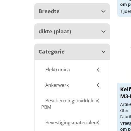
om pr
Breedte
Tijde
dikte (plaat)
Categorie
Elektronica
Ankerwerk
Kelf
M3-
Beschermingsmiddelen,
Arti
PBM
Gtin:
Fabri
Bevestigingsmaterialen
Vraa
om pr