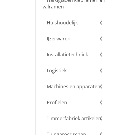
Hardglazen klepramen en
valramen
Huishoudelijk
IJzerwaren
Installatietechniek
Logistiek
Machines en apparaten
Profielen
Timmerfabriek artikelen
Tuingereedschap