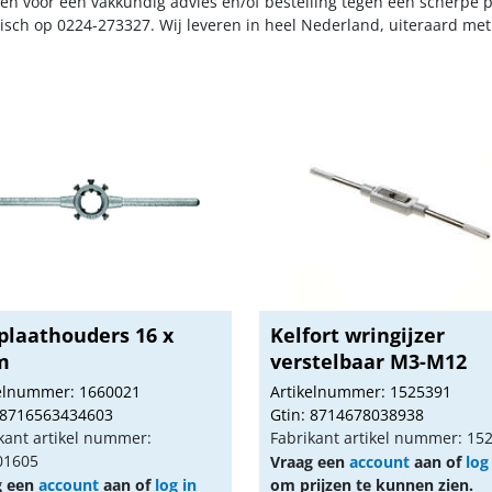
n voor een vakkundig advies en/of bestelling tegen een scherpe pr
nisch op 0224-273327. Wij leveren in heel Nederland, uiteraard me
plaathouders 16 x
Kelfort wringijzer
m
verstelbaar M3-M12
kelnummer: 1660021
Artikelnummer: 1525391
 8716563434603
Gtin: 8714678038938
kant artikel nummer:
Fabrikant artikel nummer: 15
01605
Vraag een
account
aan of
log
g een
account
aan of
log in
om prijzen te kunnen zien.