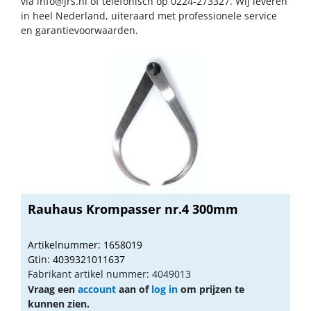
via
info@jrs.nl
of telefonisch op 0224-273327. Wij leveren
in heel Nederland, uiteraard met professionele service
en garantievoorwaarden.
Rauhaus Krompasser nr.4 300mm
Artikelnummer: 1658019
Gtin: 4039321011637
Fabrikant artikel nummer: 4049013
Vraag een
account
aan of
log in
om prijzen te
kunnen zien.