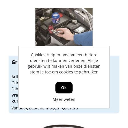
Cookies Helpen ons om een betere
diensten te kunnen verlenen. Als je
Griffon Zuurvrije vaseline 200 gram
gebruik wilt maken van onze diensten
stem je toe om cookies te gebruiken
Artikelnummer: 1520080
Gtin: 8710439914206
Ok
Fabrikant artikel nummer: 1233109
Vraag een
account
aan of
log in
om prijzen te
Meer weten
kunnen zien.
Vandaag besteld, morgen geleverd