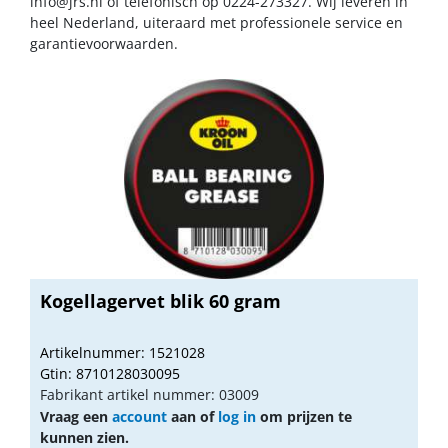
info@jrs.nl
of telefonisch op 0224-273327. Wij leveren in
heel Nederland, uiteraard met professionele service en
garantievoorwaarden.
Kogellagervet blik 60 gram
Artikelnummer: 1521028
Gtin: 8710128030095
Fabrikant artikel nummer: 03009
Vraag een
account
aan of
log in
om prijzen te
kunnen zien.