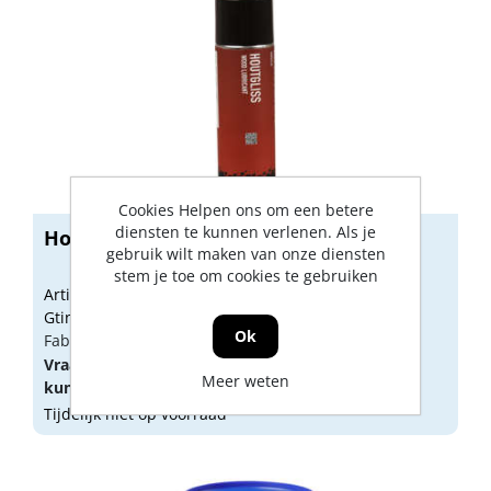
Cookies Helpen ons om een betere
diensten te kunnen verlenen. Als je
Houtglijmiddel siliconenvrij 400 ml
gebruik wilt maken van onze diensten
stem je toe om cookies te gebruiken
Artikelnummer: 1516716
Gtin: 8714678023972
Ok
Fabrikant artikel nummer: 1516716
Vraag een
account
aan of
log in
om prijzen te
Meer weten
kunnen zien.
Tijdelijk niet op voorraad