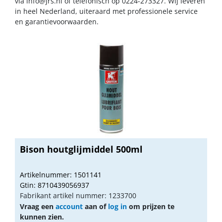
via
info@jrs.nl
of telefonisch op 0224-273327. Wij leveren
in heel Nederland, uiteraard met professionele service
en garantievoorwaarden.
Bison houtglijmiddel 500ml
Artikelnummer: 1501141
Gtin: 8710439056937
Fabrikant artikel nummer: 1233700
Vraag een
account
aan of
log in
om prijzen te
kunnen zien.