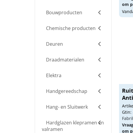
om pr
Vanda
Bouwproducten
Chemische producten
Deuren
Draadmaterialen
Elektra
Rui
Handgereedschap
Anti
Arti
Hang- en Sluitwerk
Gtin:
Fabri
Hardglazen klepramen en
Vraa
valramen
om pr