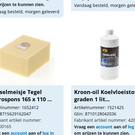
ijzen te kunnen zien.
Vandaag besteld, morgen gel
ag besteld, morgen geleverd
selmeisje Tegel
Kroon-oil Koelvloeisto
ospons 165 x 110 ...
graden 1 lit...
kelnummer: 1652412
Artikelnummer: 1521425
 8715629162047
Gtin: 8710128042036
kant artikel nummer:
Fabrikant artikel nummer: 42
0165
Vraag een
account
aan of
log
g een
account
aan of
log in
om prijzen te kunnen zien.