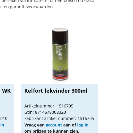
s bereiken via
info@jrs.nl
of telefonisch op 0224-
ice en garantievoorwaarden.
e WK
Kelfort lekvinder 300ml
Artikelnummer: 1516705
Gtin: 8714678008320
2010
Fabrikant artikel nummer: 1516705
 in
Vraag een
account
aan of
log in
om prijzen te kunnen zien.