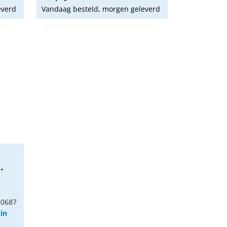
everd
Vandaag besteld, morgen geleverd
20687
 in