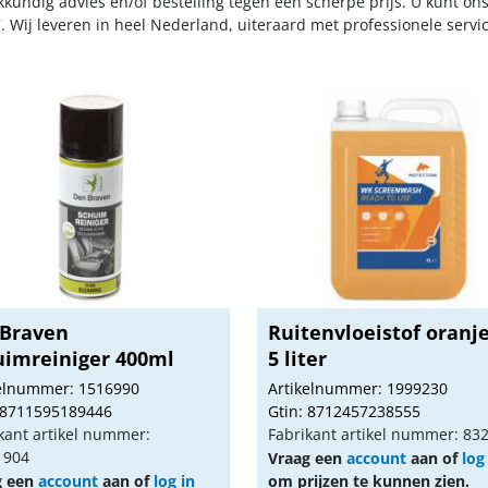
kkundig advies en/of bestelling tegen een scherpe prijs. U kunt on
. Wij leveren in heel Nederland, uiteraard met professionele serv
Braven
Ruitenvloeistof oranj
uimreiniger 400ml
5 liter
kelnummer: 1516990
Artikelnummer: 1999230
 8711595189446
Gtin: 8712457238555
kant artikel nummer:
Fabrikant artikel nummer: 83
1904
Vraag een
account
aan of
log
g een
account
aan of
log in
om prijzen te kunnen zien.