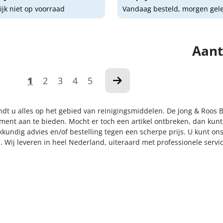
lijk niet op voorraad
Vandaag besteld, morgen gel
Aant
1
2
3
4
5
indt u alles op het gebied van reinigingsmiddelen. De Jong & Roos 
iment aan te bieden. Mocht er toch een artikel ontbreken, dan kunt
kkundig advies en/of bestelling tegen een scherpe prijs. U kunt on
. Wij leveren in heel Nederland, uiteraard met professionele serv