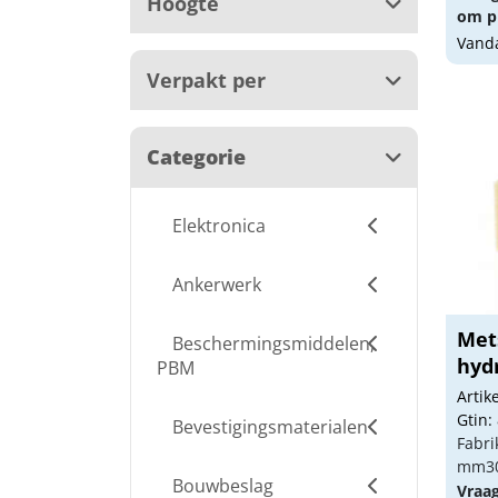
Hoogte
om pr
Vanda
Verpakt per
Categorie
Elektronica
Ankerwerk
Met
Beschermingsmiddelen,
hydr
PBM
Arti
Gtin:
Bevestigingsmaterialen
Fabri
mm30
Bouwbeslag
Vraa