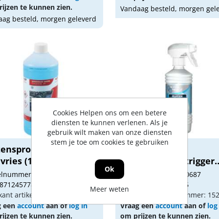
ijzen te kunnen zien.
Vandaag besteld, morgen gel
ag besteld, morgen geleverd
Cookies Helpen ons om een betere
diensten te kunnen verlenen. Als je
gebruik wilt maken van onze diensten
stem je toe om cookies te gebruiken
tensproeiervloeistof
Bleko Power
vries (1 lit...
Ruitontdooier trigger
Ok
500ml
kelnummer: 1520684
Artikelnummer: 1520687
 8712457784403
Gtin: 8712457005225
Meer weten
kant artikel nummer: 1520684
Fabrikant artikel nummer: 15
g een
account
aan of
log in
Vraag een
account
aan of
log
ijzen te kunnen zien.
om prijzen te kunnen zien.