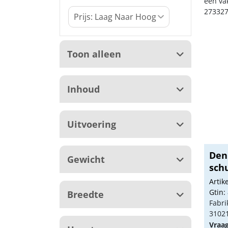
een va
273327
Toon alleen
Inhoud
Uitvoering
Den
Gewicht
sch
Arti
Gtin:
Breedte
Fabri
3102
Vraa