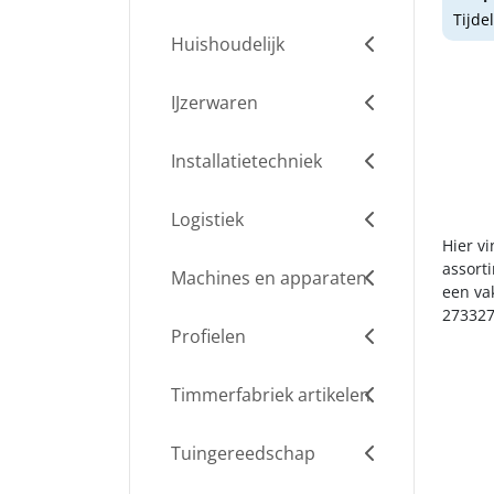
Tijde
Huishoudelijk
IJzerwaren
Installatietechniek
Logistiek
Hier v
assort
Machines en apparaten
een va
273327
Profielen
Timmerfabriek artikelen
Tuingereedschap