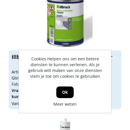
Illbruck Bituprimer transparant 1 liter
Cookies Helpen ons om een betere
diensten te kunnen verlenen. Als je
gebruik wilt maken van onze diensten
Artikelnummer: 1507570
stem je toe om cookies te gebruiken
Gtin: 4025109090659
Fabrikant artikel nummer: ME908329348
Vraag een
account
aan of
log in
om prijzen te
Ok
kunnen zien.
Vandaag besteld, morgen geleverd
Meer weten