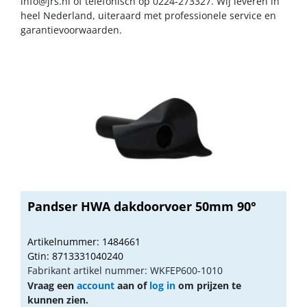
info@jrs.nl
of telefonisch op 0224-273327. Wij leveren in
heel Nederland, uiteraard met professionele service en
garantievoorwaarden.
Pandser HWA dakdoorvoer 50mm 90°
Artikelnummer: 1484661
Gtin: 8713331040240
Fabrikant artikel nummer: WKFEP600-1010
Vraag een
account
aan of
log in
om prijzen te
kunnen zien.