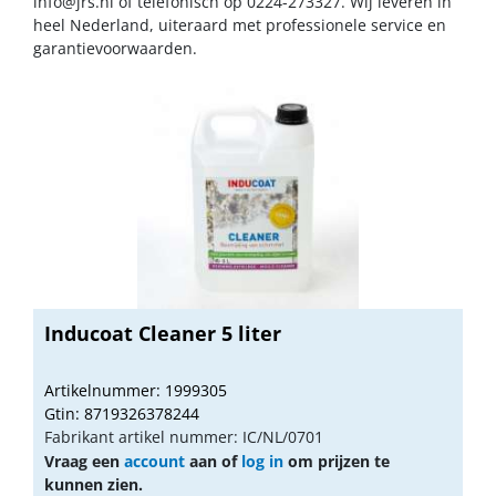
info@jrs.nl
of telefonisch op 0224-273327. Wij leveren in
heel Nederland, uiteraard met professionele service en
garantievoorwaarden.
Inducoat Cleaner 5 liter
Artikelnummer: 1999305
Gtin: 8719326378244
Fabrikant artikel nummer: IC/NL/0701
Vraag een
account
aan of
log in
om prijzen te
kunnen zien.