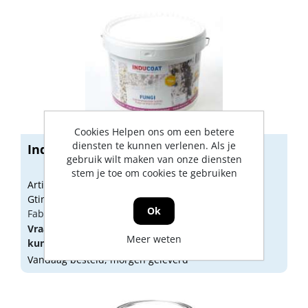
Cookies Helpen ons om een betere
diensten te kunnen verlenen. Als je
Inducoat Fungi 10 liter wit
gebruik wilt maken van onze diensten
stem je toe om cookies te gebruiken
Artikelnummer: 1999303
Gtin: 8719326378237
Ok
Fabrikant artikel nummer: IFI/NL/0703.10
Vraag een
account
aan of
log in
om prijzen te
Meer weten
kunnen zien.
Vandaag besteld, morgen geleverd