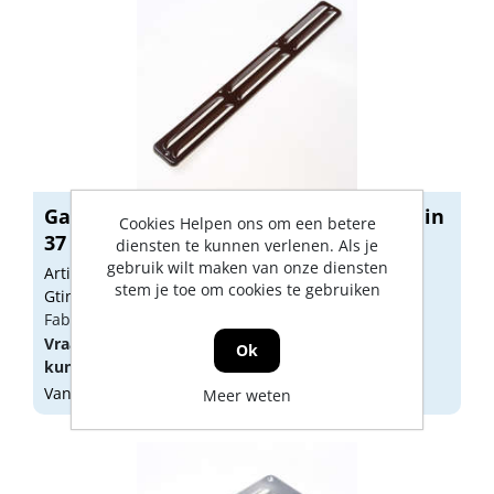
Gavo Schoepenrooster aluminium bruin
Cookies Helpen ons om een betere
37 ...
diensten te kunnen verlenen. Als je
gebruik wilt maken van onze diensten
Artikelnummer: 1282006
stem je toe om cookies te gebruiken
Gtin: 8713628018600
Fabrikant artikel nummer: 1-3704B
Vraag een
account
aan of
log in
om prijzen te
Ok
kunnen zien.
Vandaag besteld, morgen geleverd
Meer weten