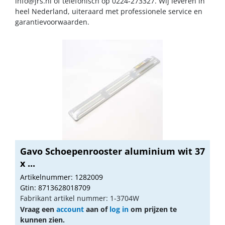
info@jrs.nl
of telefonisch op 0224-273327. Wij leveren in
heel Nederland, uiteraard met professionele service en
garantievoorwaarden.
Gavo Schoepenrooster aluminium wit 37
x ...
Artikelnummer: 1282009
Gtin: 8713628018709
Fabrikant artikel nummer: 1-3704W
Vraag een
account
aan of
log in
om prijzen te
kunnen zien.