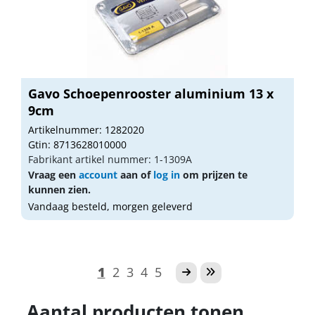
Gavo Schoepenrooster aluminium 13 x
9cm
Artikelnummer: 1282020
Gtin: 8713628010000
Fabrikant artikel nummer: 1-1309A
Vraag een
account
aan of
log in
om prijzen te
kunnen zien.
Vandaag besteld, morgen geleverd
1
2
3
4
5
Aantal producten tonen