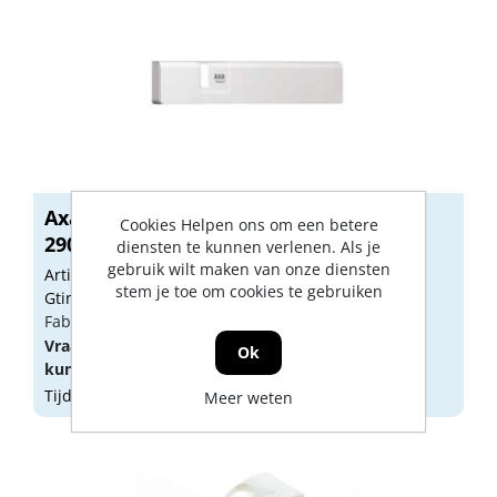
Axa Afdekkap wit voor Axa-remote 2.0
Cookies Helpen ons om een betere
290...
diensten te kunnen verlenen. Als je
gebruik wilt maken van onze diensten
Artikelnummer: E250118
stem je toe om cookies te gebruiken
Gtin: 8713249194738
Fabrikant artikel nummer: 29024098
Vraag een
account
aan of
log in
om prijzen te
Ok
kunnen zien.
Tijdelijk niet op voorraad
Meer weten