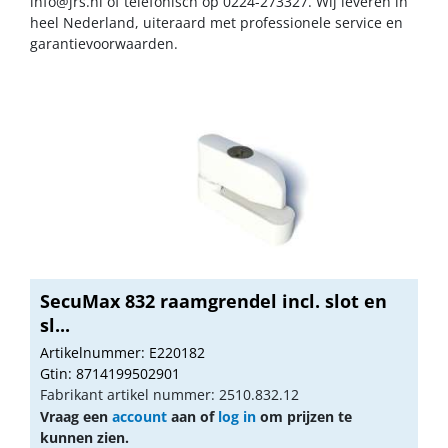
info@jrs.nl
of telefonisch op 0224-273327. Wij leveren in
heel Nederland, uiteraard met professionele service en
garantievoorwaarden.
SecuMax 832 raamgrendel incl. slot en
sl...
Artikelnummer: E220182
Gtin: 8714199502901
Fabrikant artikel nummer: 2510.832.12
Vraag een
account
aan of
log in
om prijzen te
kunnen zien.