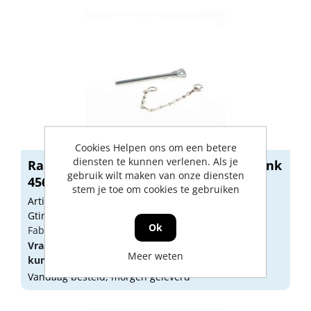
Cookies Helpen ons om een betere
diensten te kunnen verlenen. Als je
Raampen met ketting, aluminium blank
gebruik wilt maken van onze diensten
456...
stem je toe om cookies te gebruiken
Artikelnummer: 1313050
Gtin: 8714359000964
Ok
Fabrikant artikel nummer: 4566-96
Vraag een
account
aan of
log in
om prijzen te
Meer weten
kunnen zien.
Vandaag besteld, morgen geleverd