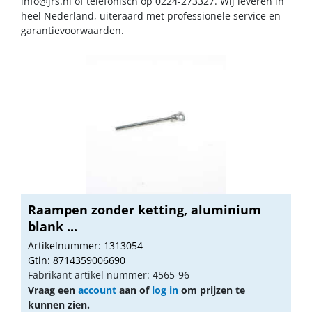
info@jrs.nl
of telefonisch op 0224-273327. Wij leveren in
heel Nederland, uiteraard met professionele service en
garantievoorwaarden.
Raampen zonder ketting, aluminium
blank ...
Artikelnummer: 1313054
Gtin: 8714359006690
Fabrikant artikel nummer: 4565-96
Vraag een
account
aan of
log in
om prijzen te
kunnen zien.