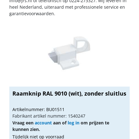
info@jrs.nl
of telefonisch op 0224-273327. Wij leveren in
heel Nederland, uiteraard met professionele service en
garantievoorwaarden.
Raamknip RAL 9010 (wit), zonder sluitlus
Artikelnummer: BU01511
Fabrikant artikel nummer: 1540247
Vraag een
account
aan of
log in
om prijzen te
kunnen zien.
Tijdelijk niet op voorraad