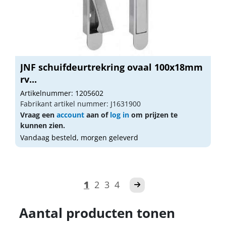
JNF schuifdeurtrekring ovaal 100x18mm
rv...
Artikelnummer: 1205602
Fabrikant artikel nummer: J1631900
Vraag een
account
aan of
log in
om prijzen te
kunnen zien.
Vandaag besteld, morgen geleverd
1
2
3
4
Aantal producten tonen