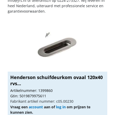
info@jrs.nl
of telefonisch op 0224-273327. Wij leveren in
heel Nederland, uiteraard met professionele service en
garantievoorwaarden.
Henderson schuifdeurkom ovaal 120x40
rvs...
Artikelnummer: 1399860
Gtin: 5019879975611
Fabrikant artikel nummer: c05.00230
Vraag een
account
aan of
log in
om prijzen te
kunnen zien.