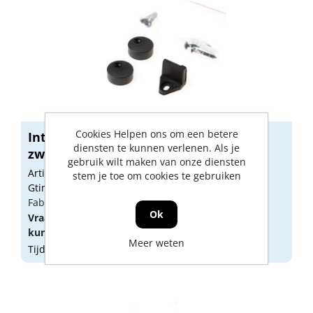
Cookies Helpen ons om een betere
Intersteel Set geleide-afstandhouders
diensten te kunnen verlenen. Als je
zw...
gebruik wilt maken van onze diensten
Artikelnummer: 1325819
stem je toe om cookies te gebruiken
Gtin: 8714186433324
Fabrikant artikel nummer: 0023.450106
Ok
Vraag een
account
aan of
log in
om prijzen te
kunnen zien.
Meer weten
Tijdelijk niet op voorraad