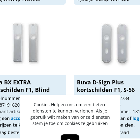
a BX EXTRA
Buva D-Sign Plus
schilden F1, Blind
kortschilden F1, S-56
kelnummer: BU02845
Artikelnummer: BU02734
Cookies Helpen ons om een betere
 8719162053589
Gtin: 8719162005328
diensten te kunnen verlenen. Als je
kant artikel nummer: 1836006
Fabrikant artikel nummer: 18
gebruik wilt maken van onze diensten
g een
account
aan of
log in
Vraag een
account
aan of
log
stem je toe om cookies te gebruiken
ijzen te kunnen zien.
om prijzen te kunnen zien.
ag besteld, morgen geleverd
Tijdelijk niet op voorraad