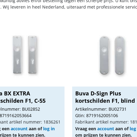
kkundig advies en/of bestelling tegen een scherpe prijs. U kunt on
. Wij leveren in heel Nederland, uiteraard met professionele serv
a BX EXTRA
Buva D-Sign Plus
schilden F1, C-55
kortschilden F1, blind
kelnummer: BU02852
Artikelnummer: BU02731
 8719162053664
Gtin: 8719162005106
kant artikel nummer: 1836261
Fabrikant artikel nummer: 18
g een
account
aan of
log in
Vraag een
account
aan of
log
ijzen te kunnen zien.
om prijzen te kunnen zien.