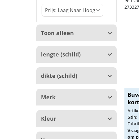
een va
273327
Toon alleen
lengte (schild)
dikte (schild)
Buv
Merk
kort
Arti
Gtin:
Kleur
Fabri
Vraa
om pr