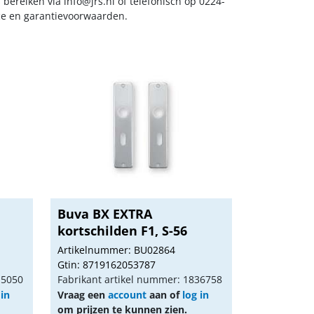
s bereiken via
info@jrs.nl
of telefonisch op 0224-
ice en garantievoorwaarden.
Buva BX EXTRA
kortschilden F1, S-56
Artikelnummer: BU02864
Gtin: 8719162053787
15050
Fabrikant artikel nummer: 1836758
 in
Vraag een
account
aan of
log in
om prijzen te kunnen zien.