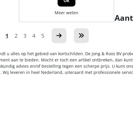
Ok
Meer weten
Aant
1
2
3
4
5
indt u alles op het gebied van kortschilden. De Jong & Roos BV prob
iment aan te bieden. Mocht er toch een artikel ontbreken, dan kunt
kkundig advies en/of bestelling tegen een scherpe prijs. U kunt on
. Wij leveren in heel Nederland, uiteraard met professionele serv