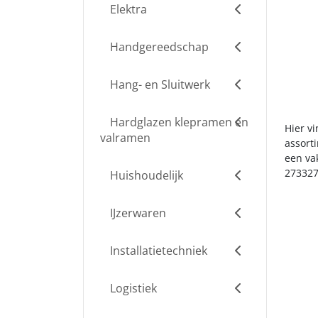
Elektra
Handgereedschap
Hang- en Sluitwerk
Hardglazen klepramen en
Hier v
valramen
assort
een va
273327
Huishoudelijk
IJzerwaren
Installatietechniek
Logistiek