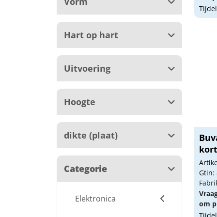
Vorm
Tijde
Hart op hart
Uitvoering
Hoogte
dikte (plaat)
Buv
kort
Arti
Categorie
Gtin:
Fabri
Vraa
Elektronica
om pr
Tijde