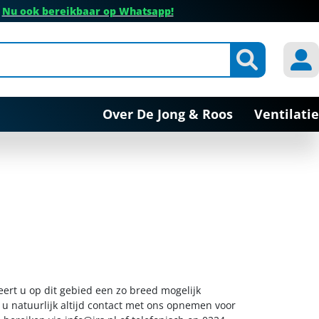
✔
Nu ook bereikbaar op Whatsapp!
Over De Jong & Roos
Ventilatie
eert u op dit gebied een zo breed mogelijk
 u natuurlijk altijd contact met ons opnemen voor