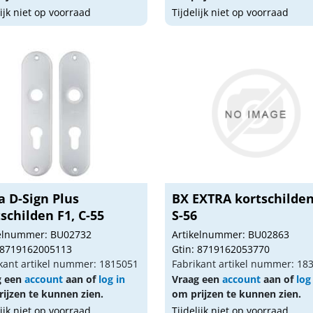
lijk niet op voorraad
Tijdelijk niet op voorraad
a D-Sign Plus
BX EXTRA kortschilden
schilden F1, C-55
S-56
kelnummer: BU02732
Artikelnummer: BU02863
 8719162005113
Gtin: 8719162053770
kant artikel nummer: 1815051
Fabrikant artikel nummer: 18
g een
account
aan of
log in
Vraag een
account
aan of
log
ijzen te kunnen zien.
om prijzen te kunnen zien.
lijk niet op voorraad
Tijdelijk niet op voorraad