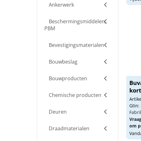
Ankerwerk
Beschermingsmiddelen,
PBM
Bevestigingsmaterialen
Bouwbeslag
Bouwproducten
Buv
kort
Chemische producten
Arti
Gtin:
Deuren
Fabri
Vraa
om pr
Draadmaterialen
Vanda