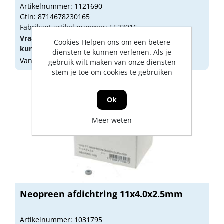
Artikelnummer: 1121690
Gtin: 8714678230165
Fabrikant artikel nummer: 5523016
Vraag een
account
aan of
log in
om prijzen te
Cookies Helpen ons om een betere
kunnen zien.
diensten te kunnen verlenen. Als je
Vandaag besteld, morgen geleverd
gebruik wilt maken van onze diensten
stem je toe om cookies te gebruiken
Ok
Meer weten
Neopreen afdichtring 11x4.0x2.5mm
Artikelnummer: 1031795