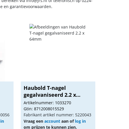
s bereiken via
info@jrs.nl
of telefonisch op 0224-
ice en garantievoorwaarden.
Haubold T-nagel
gegalvaniseerd 2.2 x
64m...
Artikelnummer: 1033270
Gtin: 8712008015529
20056
Fabrikant artikel nummer: 5220043
 in
Vraag een
account
aan of
log in
om prijzen te kunnen zien.