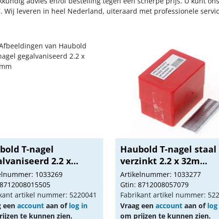
kkundig advies en/of bestelling tegen een scherpe prijs. U kunt on
. Wij leveren in heel Nederland, uiteraard met professionele serv
bold T-nagel
Haubold T-nagel staal
lvaniseerd 2.2 x
verzinkt 2.2 x 32m...
..
kelnummer: 1033269
Artikelnummer: 1033277
 8712008015505
Gtin: 8712008057079
kant artikel nummer: 5220041
Fabrikant artikel nummer: 52
g een
account
aan of
log in
Vraag een
account
aan of
log
ijzen te kunnen zien.
om prijzen te kunnen zien.