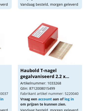
everd
Vandaag besteld, morgen geleverd
Haubold T-nagel
gegalvaniseerd 2.2 x
50m...
Artikelnummer: 1033268
Gtin: 8712008015499
20037
Fabrikant artikel nummer: 5220040
 in
Vraag een
account
aan of
log in
om prijzen te kunnen zien.
everd
Vandaag besteld, morgen geleverd