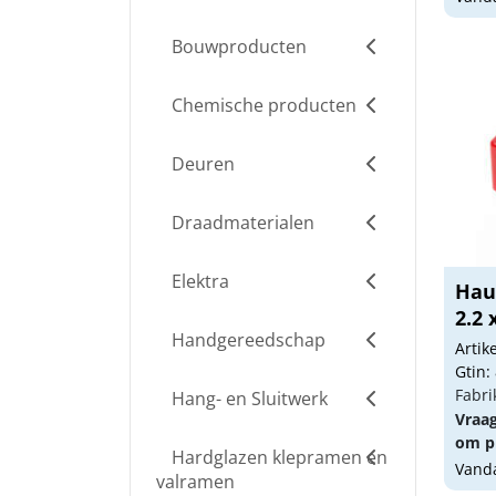
Bouwproducten
Chemische producten
Deuren
Draadmaterialen
Elektra
Hau
2.2
Handgereedschap
Arti
Gtin:
Fabri
Hang- en Sluitwerk
Vraa
om pr
Hardglazen klepramen en
Vanda
valramen