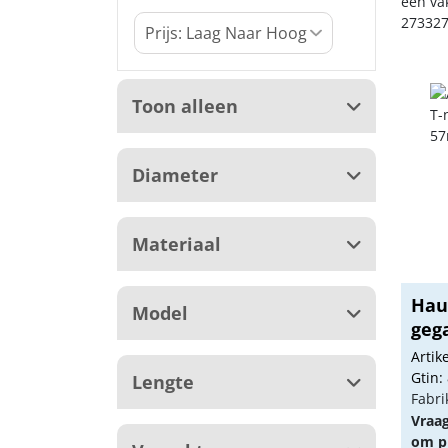
een va
273327
Toon alleen
Diameter
Materiaal
Hau
Model
gega
57m.
Arti
Gtin:
Lengte
Fabri
Vraa
om pr