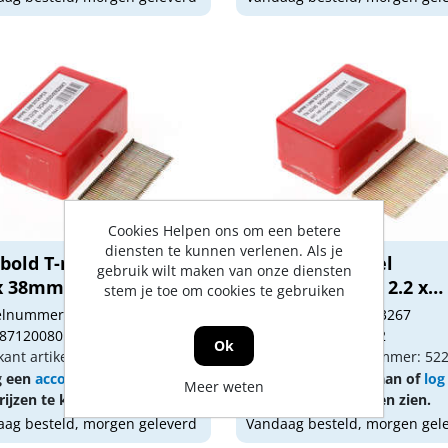
Cookies Helpen ons om een betere
diensten te kunnen verlenen. Als je
bold T-nagel verzinkt
Haubold T-nagel
gebruik wilt maken van onze diensten
 x 38mm
gegalvaniseerd 2.2 x
stem je toe om cookies te gebruiken
45m...
kelnummer: 1033266
Artikelnummer: 1033267
 8712008015475
Gtin: 8712008015482
Ok
kant artikel nummer: 5220038
Fabrikant artikel nummer: 52
g een
account
aan of
log in
Vraag een
account
aan of
log
Meer weten
ijzen te kunnen zien.
om prijzen te kunnen zien.
ag besteld, morgen geleverd
Vandaag besteld, morgen gel