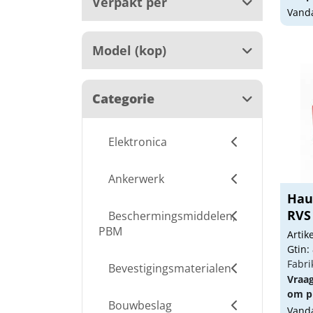
Verpakt per
Vanda
Model (kop)
Categorie
Elektronica
Ankerwerk
Hau
RVS
Beschermingsmiddelen,
PBM
Arti
Gtin:
Fabri
Bevestigingsmaterialen
Vraa
om pr
Bouwbeslag
Vanda