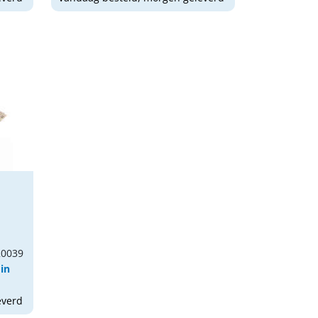
20039
 in
everd