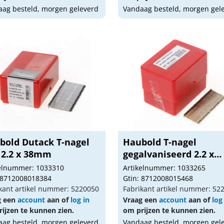
ag besteld, morgen geleverd
Vandaag besteld, morgen gel
bold Dutack T-nagel
Haubold T-nagel
 2.2 x 38mm
gegalvaniseerd 2.2 x
32m...
kelnummer: 1033310
Artikelnummer: 1033265
 8712008018384
Gtin: 8712008015468
kant artikel nummer: 5220050
Fabrikant artikel nummer: 52
g een
account
aan of
log in
Vraag een
account
aan of
log
ijzen te kunnen zien.
om prijzen te kunnen zien.
ag besteld, morgen geleverd
Vandaag besteld, morgen gel