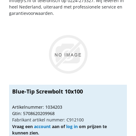
info@jrs.nl
of telefonisch op 0224-273327. Wij leveren in
heel Nederland, uiteraard met professionele service en
garantievoorwaarden.
Blue-Tip Screwbolt 10x100
Artikelnummer: 1034203
Gtin: 5708620209968
Fabrikant artikel nummer: C912100
Vraag een
account
aan of
log in
om prijzen te
kunnen zien.