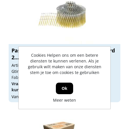
Paslode Spoelnagel ring/gegalvaniseerd
Cookies Helpen ons om een betere
2...
diensten te kunnen verlenen. Als je
Artikelnummer: s935623
gebruik wilt maken van onze diensten
Gtin: 4000000183549
stem je toe om cookies te gebruiken
Fabrikant artikel nummer: GCN10016
Vraag een
account
aan of
log in
om prijzen te
Ok
kunnen zien.
Vandaag besteld, morgen geleverd
Meer weten