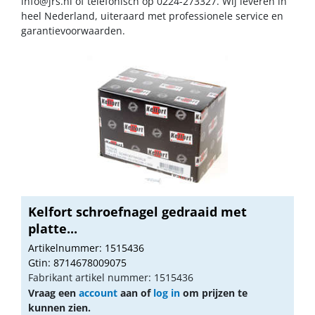
info@jrs.nl
of telefonisch op 0224-273327. Wij leveren in
heel Nederland, uiteraard met professionele service en
garantievoorwaarden.
Kelfort schroefnagel gedraaid met
platte...
Artikelnummer: 1515436
Gtin: 8714678009075
Fabrikant artikel nummer: 1515436
Vraag een
account
aan of
log in
om prijzen te
kunnen zien.