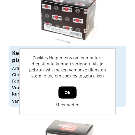
Kelfort schroefnagel gedraaid met
Cookies Helpen ons om een betere
platte...
diensten te kunnen verlenen. Als je
Artikelnummer: 1515439
gebruik wilt maken van onze diensten
Gtin: 8714678009105
stem je toe om cookies te gebruiken
Fabrikant artikel nummer: 1515439
Vraag een
account
aan of
log in
om prijzen te
Ok
kunnen zien.
Vandaag besteld, morgen geleverd
Meer weten