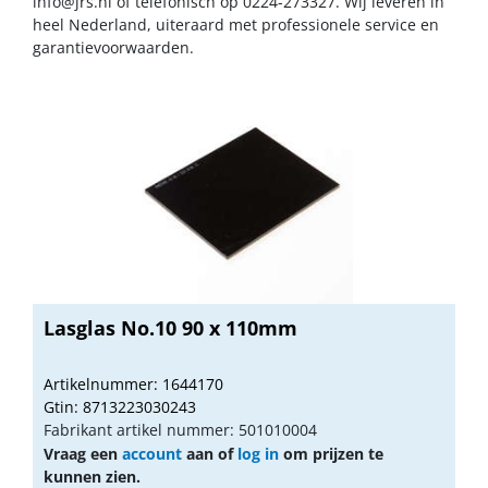
info@jrs.nl
of telefonisch op 0224-273327. Wij leveren in
heel Nederland, uiteraard met professionele service en
garantievoorwaarden.
Lasglas No.10 90 x 110mm
Artikelnummer: 1644170
Gtin: 8713223030243
Fabrikant artikel nummer: 501010004
Vraag een
account
aan of
log in
om prijzen te
kunnen zien.