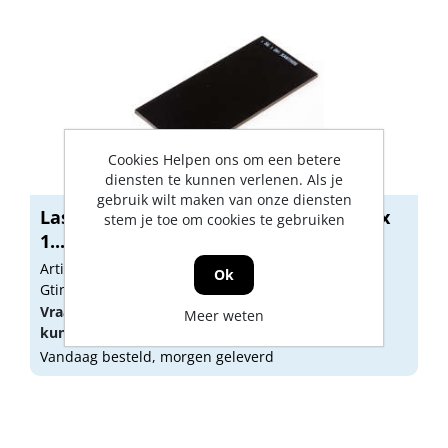
Cookies Helpen ons om een betere
diensten te kunnen verlenen. Als je
gebruik wilt maken van onze diensten
Lasglas Xanthos No.11 groen No. 9 50 x
stem je toe om cookies te gebruiken
1...
Artikelnummer: 1644156
Ok
Gtin: 8713223030175
Vraag een
account
aan of
log in
om prijzen te
Meer weten
kunnen zien.
Vandaag besteld, morgen geleverd