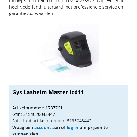
info@jrs.nl
of telefonisch op 0224-273327. Wij leveren in
heel Nederland, uiteraard met professionele service en
garantievoorwaarden.
Gys Lashelm Master lcd11
Artikelnummer: 1737761
Gtin: 3154020043442
Fabrikant artikel nummer: 5193043442
Vraag een
account
aan of
log in
om prijzen te
kunnen zien.