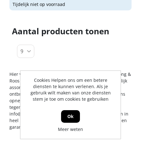
Tijdelijk niet op voorraad
Aantal producten tonen
Hier vindt u alles op het gebied van lashelmen. De Jong &
Cookies Helpen ons om een betere
Roos BV probeert u op dit gebied een zo breed mogelijk
diensten te kunnen verlenen. Als je
assortiment aan te bieden. Mocht er toch een artikel
gebruik wilt maken van onze diensten
ontbreken, dan kunt u natuurlijk altijd contact met ons
stem je toe om cookies te gebruiken
opnemen voor een vakkundig advies en/of bestelling
tegen een scherpe prijs. U kunt ons bereiken via
info@jrs.nl
of telefonisch op 0224-273327. Wij leveren in
Ok
heel Nederland, uiteraard met professionele service en
garantievoorwaarden.
Meer weten