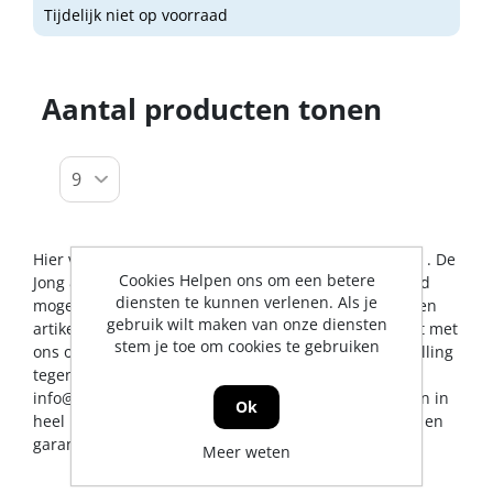
Tijdelijk niet op voorraad
Aantal producten tonen
Hier vindt u alles op het gebied van kniekoppelingen . De
Cookies Helpen ons om een betere
Jong & Roos BV probeert u op dit gebied een zo breed
diensten te kunnen verlenen. Als je
mogelijk assortiment aan te bieden. Mocht er toch een
gebruik wilt maken van onze diensten
artikel ontbreken, dan kunt u natuurlijk altijd contact met
stem je toe om cookies te gebruiken
ons opnemen voor een vakkundig advies en/of bestelling
tegen een scherpe prijs. U kunt ons bereiken via
info@jrs.nl
of telefonisch op 0224-273327. Wij leveren in
Ok
heel Nederland, uiteraard met professionele service en
garantievoorwaarden.
Meer weten