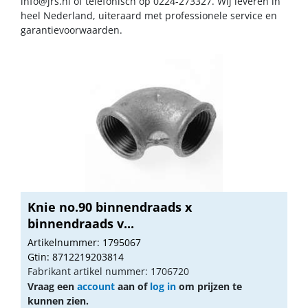
info@jrs.nl
of telefonisch op 0224-273327. Wij leveren in
heel Nederland, uiteraard met professionele service en
garantievoorwaarden.
Knie no.90 binnendraads x
binnendraads v...
Artikelnummer: 1795067
Gtin: 8712219203814
Fabrikant artikel nummer: 1706720
Vraag een
account
aan of
log in
om prijzen te
kunnen zien.