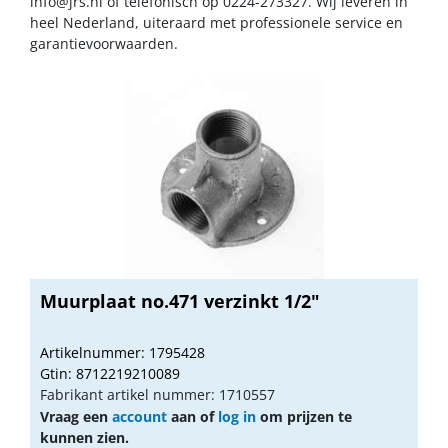
info@jrs.nl
of telefonisch op 0224-273327. Wij leveren in
heel Nederland, uiteraard met professionele service en
garantievoorwaarden.
Muurplaat no.471 verzinkt 1/2"
Artikelnummer: 1795428
Gtin: 8712219210089
Fabrikant artikel nummer: 1710557
Vraag een
account
aan of
log in
om prijzen te
kunnen zien.