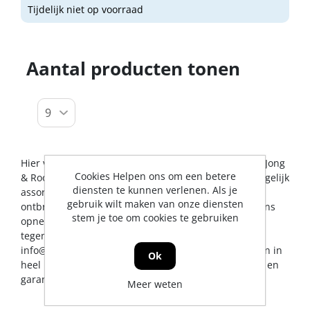
Tijdelijk niet op voorraad
Aantal producten tonen
Hier vindt u alles op het gebied van muurplaten. De Jong
Cookies Helpen ons om een betere
& Roos BV probeert u op dit gebied een zo breed mogelijk
diensten te kunnen verlenen. Als je
assortiment aan te bieden. Mocht er toch een artikel
gebruik wilt maken van onze diensten
ontbreken, dan kunt u natuurlijk altijd contact met ons
stem je toe om cookies te gebruiken
opnemen voor een vakkundig advies en/of bestelling
tegen een scherpe prijs. U kunt ons bereiken via
info@jrs.nl
of telefonisch op 0224-273327. Wij leveren in
Ok
heel Nederland, uiteraard met professionele service en
garantievoorwaarden.
Meer weten