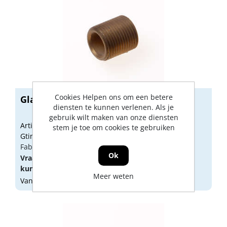
Cookies Helpen ons om een betere
Gladde nippel 3/8"
diensten te kunnen verlenen. Als je
gebruik wilt maken van onze diensten
Artikelnummer: 1803797
stem je toe om cookies te gebruiken
Gtin:
Fabrikant artikel nummer: 6924856
Ok
Vraag een
account
aan of
log in
om prijzen te
kunnen zien.
Meer weten
Vandaag besteld, morgen geleverd