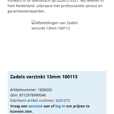
info@jrs.nl
of telefonisch op 0224-273327. Wij leveren in
heel Nederland, uiteraard met professionele service en
garantievoorwaarden.
Zadels verzinkt 13mm 100113
Artikelnummer: 1828202
Gtin: 8712978999546
Fabrikant artikel nummer: 6201073
Vraag een
account
aan of
log in
om prijzen te
kunnen zien.